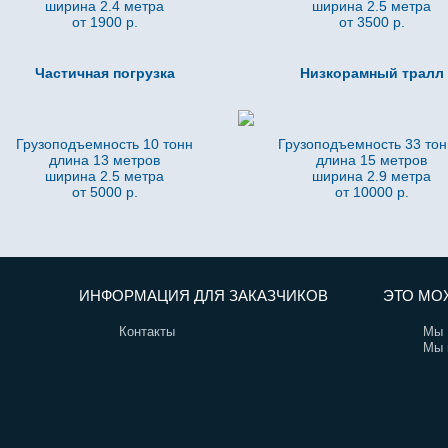
ширина 2.4 метра
ширина 2.5 метра
от 1900 р.
от 3500 р.
Частичная погрузка
Низкорамный тралл
Грузоподъемность 10 тонн
Грузоподъемность 33 то
длина 13 метров
длина 15 метров
ширина 2.5 метра
ширина 2.9 метра
от 5000 р.
от 10000 р.
ИНФОРМАЦИЯ ДЛЯ ЗАКАЗЧИКОВ
ЭТО МО
Контакты
Мы 
Мы 