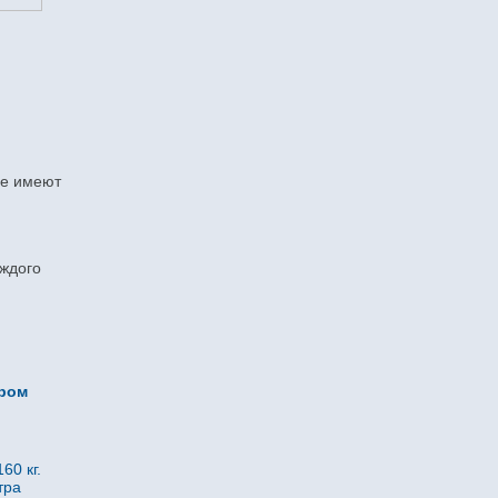
ые имеют
ждого
ором
60 кг.
тра