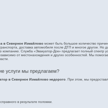
ора в Северное Измайлово
может быть большое количество причи
 транспорта, доставка автомобиля после ДТП и многое другое. Но д
ую компанию. Служба «Эвакуатор-Док» предлагает полный спектр ус
езависимо от местонахождения и других особенностей. Мы помога
ласти.
ие услуги мы предлагаем?
атор в Северное Измайлово недорого
. При этом, мы предостав
справного в результате поломки.