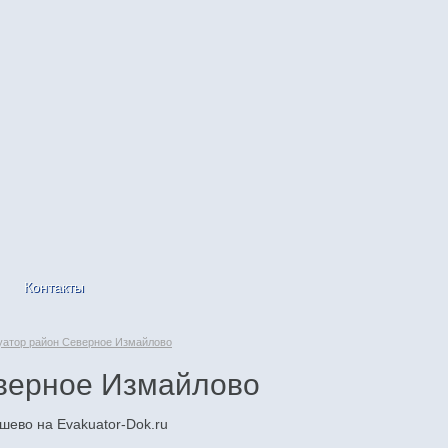
Контакты
уатор район Северное Измайлово
верное Измайлово