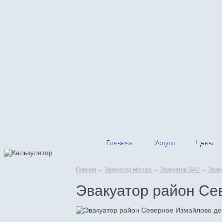
Главная
Услуги
Цены
Главная
→
Эвакуатор Москва
→
Эвакуатор ВАО
→
Эвак
Эвакуатор район Се