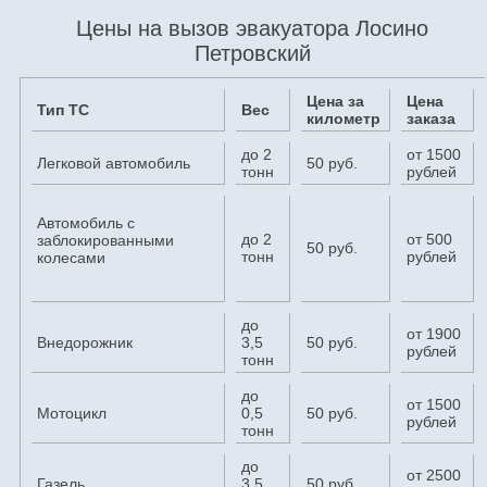
Цены на вызов эвакуатора Лосино
Петровский
Цена за
Цена
Тип ТС
Вес
километр
заказа
до 2
от 1500
Легковой автомобиль
50 руб.
тонн
рублей
Автомобиль с
до 2
от 500
заблокированными
50 руб.
тонн
рублей
колесами
до
от 1900
Внедорожник
3,5
50 руб.
рублей
тонн
до
от 1500
Мотоцикл
0,5
50 руб.
рублей
тонн
до
от 2500
Газель
3,5
50 руб.