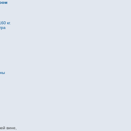
ором
60 кг.
тра
нны
ей вине,