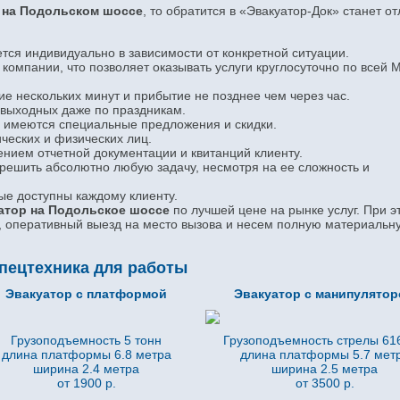
а на Подольском шоссе
, то обратится в «Эвакуатор-Док» станет о
тся индивидуально в зависимости от конкретной ситуации.
компании, что позволяет оказывать услуги круглосуточно по всей 
ие нескольких минут и прибытие не позднее чем через час.
 выходных даже по праздникам.
 имеются специальные предложения и скидки.
ческих и физических лиц.
нием отчетной документации и квитанций клиенту.
 решить абсолютно любую задачу, несмотря на ее сложность и
ые доступны каждому клиенту.
атор на Подольское шоссе
по лучшей цене на рынке услуг. При э
, оперативный выезд на место вызова и несем полную материальн
пецтехника для работы
Эвакуатор с платформой
Эвакуатор с манипулято
Грузоподъемность 5 тонн
Грузоподъемность стрелы 616
длина платформы 6.8
метра
длина платформы 5.7
мет
ширина 2.4 метра
ширина 2.5 метра
от 1900 р.
от 3500 р.