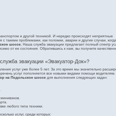
нспортом и другой техникой. И нередко происходят неприятные
я с такими проблемами, как поломки, аварии и другие случаи, когд
ское шоссе.
Наша служба эвакуации предлагает полный спектр ус
исимо от ее состояния. Обратившись к нам, вы получите качествен
 служба эвакуации «Эвакуатор-Док»?
ения услуг уже более 5 лет. За это время мы значительно расшир
еречень услуг пополняется все новыми видами помощи водителям.
тор на Подольское шоссе
для выполнения следующих задач:
.
 минивэнов.
рта.
вке любого типа техники.
колько услуг, среди которых: