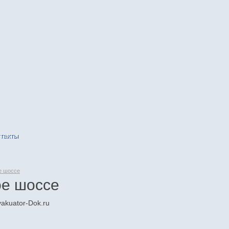
такты
е шоссе
ое шоссе