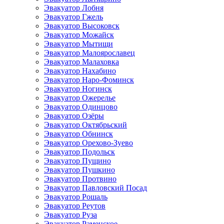
Эвакуатор Лобня
Эвакуатор Гжель
Эвакуатор Высоковск
Эвакуатор Можайск
Эвакуатор Мытищи
Эвакуатор Малоярославец
Эвакуатор Малаховка
Эвакуатор Нахабино
Эвакуатор Наро-Фоминск
Эвакуатор Ногинск
Эвакуатор Ожерелье
Эвакуатор Одинцово
Эвакуатор Озёры
Эвакуатор Октябрьский
Эвакуатор Обнинск
Эвакуатор Орехово-Зуево
Эвакуатор Подольск
Эвакуатор Пущино
Эвакуатор Пушкино
Эвакуатор Протвино
Эвакуатор Павловский Посад
Эвакуатор Рошаль
Эвакуатор Реутов
Эвакуатор Руза
Эвакуатор Раменское