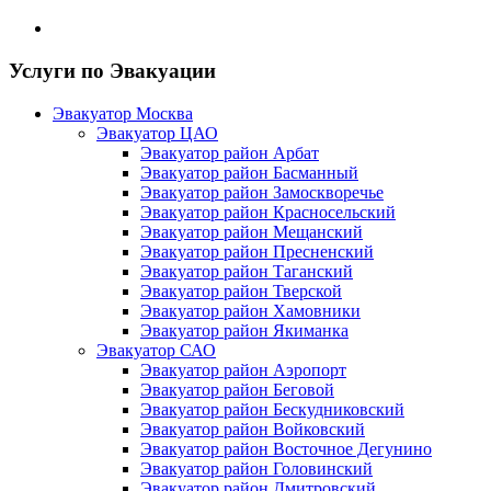
Услуги по Эвакуации
Эвакуатор Москва
Эвакуатор ЦАО
Эвакуатор район Арбат
Эвакуатор район Басманный
Эвакуатор район Замоскворечье
Эвакуатор район Красносельский
Эвакуатор район Мещанский
Эвакуатор район Пресненский
Эвакуатор район Таганский
Эвакуатор район Тверской
Эвакуатор район Хамовники
Эвакуатор район Якиманка
Эвакуатор САО
Эвакуатор район Аэропорт
Эвакуатор район Беговой
Эвакуатор район Бескудниковский
Эвакуатор район Войковский
Эвакуатор район Восточное Дегунино
Эвакуатор район Головинский
Эвакуатор район Дмитровский