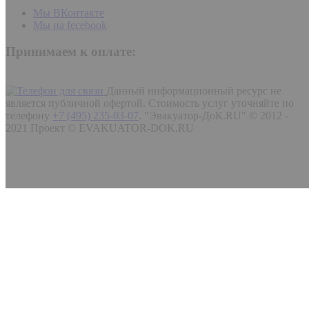
Мы ВКонтакте
Мы на fecebook
Принимаем к оплате:
Данный информационный ресурс не
является публичной офертой. Стоимость услуг уточняйте по
телефону
+7 (495) 235-03-07
.
"Эвакуатор-ДоК.RU" © 2012 -
2021 Проект © EVAKUATOR-DOK.RU