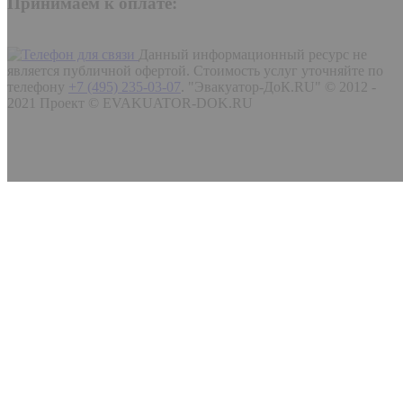
Принимаем к оплате:
Данный информационный ресурс не
является публичной офертой. Стоимость услуг уточняйте по
телефону
+7 (495) 235-03-07
.
"Эвакуатор-ДоК.RU" © 2012 -
2021 Проект © EVAKUATOR-DOK.RU