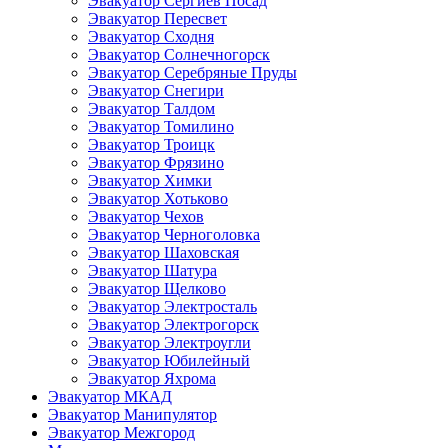
Эвакуатор Сергиев Посад
Эвакуатор Пересвет
Эвакуатор Сходня
Эвакуатор Солнечногорск
Эвакуатор Серебряные Пруды
Эвакуатор Снегири
Эвакуатор Талдом
Эвакуатор Томилино
Эвакуатор Троицк
Эвакуатор Фрязино
Эвакуатор Химки
Эвакуатор Хотьково
Эвакуатор Чехов
Эвакуатор Черноголовка
Эвакуатор Шаховская
Эвакуатор Шатура
Эвакуатор Щелково
Эвакуатор Электросталь
Эвакуатор Электрогорск
Эвакуатор Электроугли
Эвакуатор Юбилейный
Эвакуатор Яхрома
Эвакуатор МКАД
Эвакуатор Манипулятор
Эвакуатор Межгород