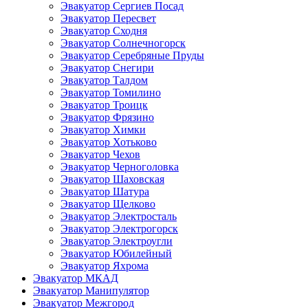
Эвакуатор Сергиев Посад
Эвакуатор Пересвет
Эвакуатор Сходня
Эвакуатор Солнечногорск
Эвакуатор Серебряные Пруды
Эвакуатор Снегири
Эвакуатор Талдом
Эвакуатор Томилино
Эвакуатор Троицк
Эвакуатор Фрязино
Эвакуатор Химки
Эвакуатор Хотьково
Эвакуатор Чехов
Эвакуатор Черноголовка
Эвакуатор Шаховская
Эвакуатор Шатура
Эвакуатор Щелково
Эвакуатор Электросталь
Эвакуатор Электрогорск
Эвакуатор Электроугли
Эвакуатор Юбилейный
Эвакуатор Яхрома
Эвакуатор МКАД
Эвакуатор Манипулятор
Эвакуатор Межгород