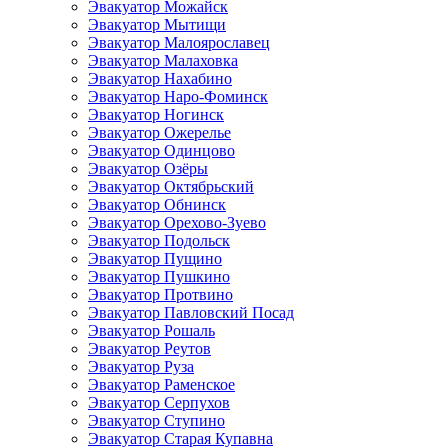
Эвакуатор Можайск
Эвакуатор Мытищи
Эвакуатор Малоярославец
Эвакуатор Малаховка
Эвакуатор Нахабино
Эвакуатор Наро-Фоминск
Эвакуатор Ногинск
Эвакуатор Ожерелье
Эвакуатор Одинцово
Эвакуатор Озёры
Эвакуатор Октябрьский
Эвакуатор Обнинск
Эвакуатор Орехово-Зуево
Эвакуатор Подольск
Эвакуатор Пущино
Эвакуатор Пушкино
Эвакуатор Протвино
Эвакуатор Павловский Посад
Эвакуатор Рошаль
Эвакуатор Реутов
Эвакуатор Руза
Эвакуатор Раменское
Эвакуатор Серпухов
Эвакуатор Ступино
Эвакуатор Старая Купавна