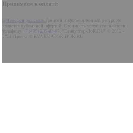
Принимаем к оплате:
Данный информационный ресурс не
является публичной офертой. Стоимость услуг уточняйте по
телефону
+7 (495) 235-03-07
.
"Эвакуатор-ДоК.RU" © 2012 -
2021 Проект © EVAKUATOR-DOK.RU