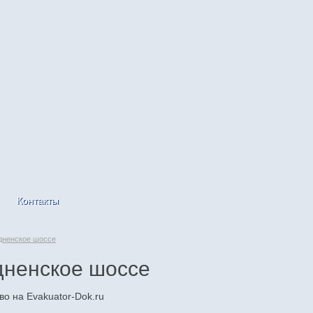
Контакты
дненское шоссе
дненское шоссе