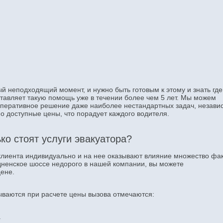
ый неподходящий момент, и нужно быть готовым к этому и знать где
авляет такую помощь уже в течении более чем 5 лет. Мы можем
 оперативное решение даже наиболее нестандартных задач, незави
о доступные цены, что порадует каждого водителя.
ко стоят услуги эвакуатора?
клиента индивидуально и на нее оказывают влияние множество фак
дненское шоссе недорого в нашей компании, вы можете
 цене.
ываются при расчете цены вызова отмечаются:
.