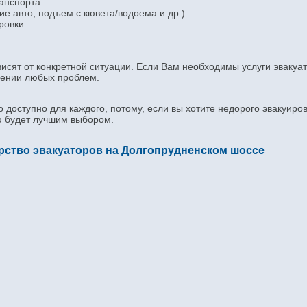
анспорта.
е авто, подъем с кювета/водоема и др.).
ровки.
висят от конкретной ситуации. Если Вам необходимы услуги эвакуа
ешении любых проблем.
 доступно для каждого, потому, если вы хотите недорого эвакуиров
ю будет лучшим выбором.
рство эвакуаторов на Долгопрудненском шоссе