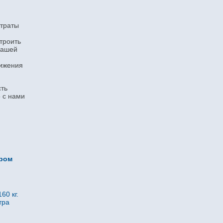
атраты
троить
вашей
нижения
сть
 с нами
ором
60 кг.
тра