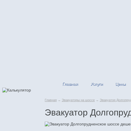
Главная
Услуги
Цены
Главная
→
Эвакуаторы на шоссе
→
Эвакуатор Долгопру
Эвакуатор Долгопру