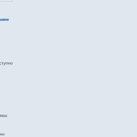
ании
ступно
 ваш
ьно