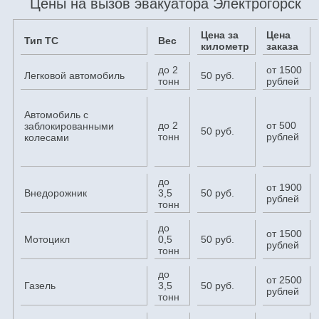
Цены на вызов эвакуатора Электрогорск
Цена за
Цена
Тип ТС
Вес
километр
заказа
до 2
от 1500
Легковой автомобиль
50 руб.
тонн
рублей
Автомобиль с
до 2
от 500
заблокированными
50 руб.
тонн
рублей
колесами
до
от 1900
Внедорожник
3,5
50 руб.
рублей
тонн
до
от 1500
Мотоцикл
0,5
50 руб.
рублей
тонн
до
от 2500
Газель
3,5
50 руб.
рублей
тонн