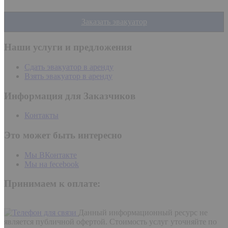
Заказать эвакуатор
Наши услуги и предложения
Сдать эвакуатор в аренду
Взять эвакуатор в аренду
Информация для Заказчиков
Контакты
Это может быть интересно
Мы ВКонтакте
Мы на fecebook
Принимаем к оплате:
Данный информационный ресурс не
является публичной офертой. Стоимость услуг уточняйте по