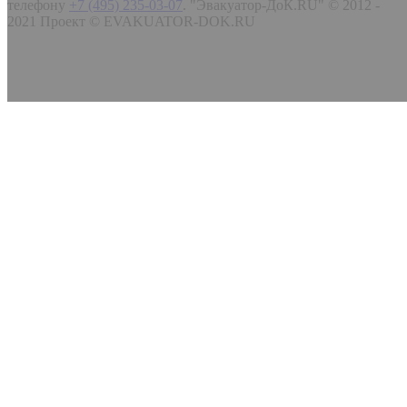
телефону
+7 (495) 235-03-07
.
"Эвакуатор-ДоК.RU" © 2012 -
2021 Проект © EVAKUATOR-DOK.RU