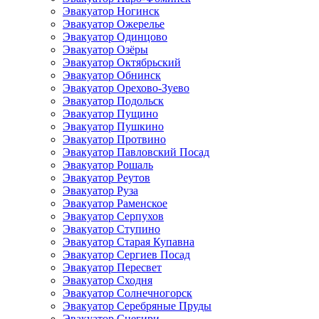
Эвакуатор Ногинск
Эвакуатор Ожерелье
Эвакуатор Одинцово
Эвакуатор Озёры
Эвакуатор Октябрьский
Эвакуатор Обнинск
Эвакуатор Орехово-Зуево
Эвакуатор Подольск
Эвакуатор Пущино
Эвакуатор Пушкино
Эвакуатор Протвино
Эвакуатор Павловский Посад
Эвакуатор Рошаль
Эвакуатор Реутов
Эвакуатор Руза
Эвакуатор Раменское
Эвакуатор Серпухов
Эвакуатор Ступино
Эвакуатор Старая Купавна
Эвакуатор Сергиев Посад
Эвакуатор Пересвет
Эвакуатор Сходня
Эвакуатор Солнечногорск
Эвакуатор Серебряные Пруды
Эвакуатор Снегири