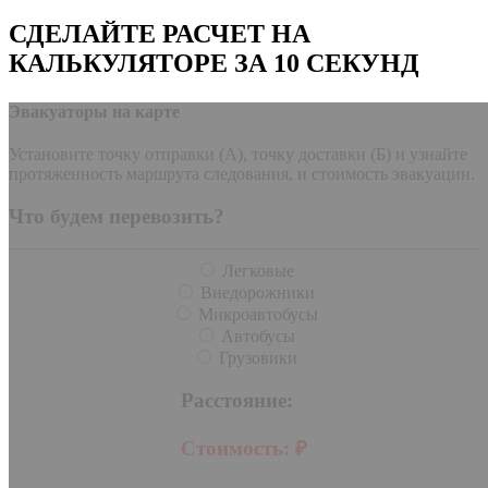
СДЕЛАЙТЕ РАСЧЕТ НА
КАЛЬКУЛЯТОРЕ ЗА 10 СЕКУНД
Эвакуаторы на карте
Установите точку отправки (А), точку доставки (Б) и узнайте
протяженность маршрута следования, и стоимость эвакуации.
Что будем перевозить?
Легковые
Внедорожники
Микроавтобусы
Автобусы
Грузовики
Расстояние:
Стоимость:
₽