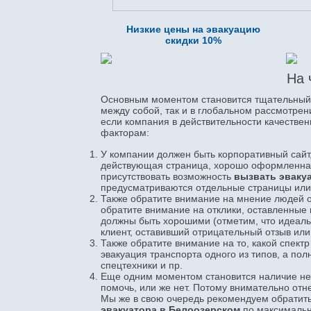
Низкие цены на эвакуацию
скидки 10%
На 
Основным моментом становится тщательный а
между собой, так и в глобальном рассмотрен
если компания в действительности качестве
факторам:
У компании должен быть корпоративный сайт,
действующая страница, хорошо оформленная,
присутствовать возможность
вызвать эваку
предусматриваются отдельные страницы или
Также обратите внимание на мнение людей об
обратите внимание на отклики, оставленные 
должны быть хорошими (отметим, что идеальн
клиент, оставивший отрицательный отзыв ил
Также обратите внимание на то, какой спектр
эвакуация транспорта одного из типов, а пол
спецтехники и пр.
Еще одним моментом становится наличие нео
помочь, или же нет. Потому внимательно отне
Мы же в свою очередь рекомендуем обратить
эвакуатора в Белоозерском
по максимальн