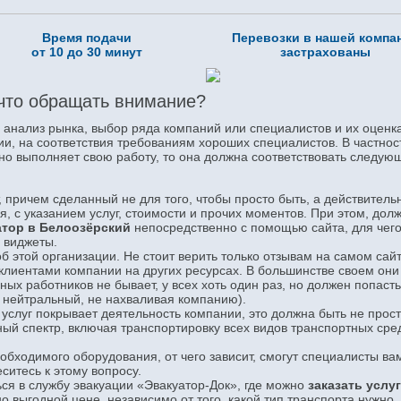
Время подачи
Перевозки в нашей компа
от 10 до 30 минут
застрахованы
что обращать внимание?
нализ рынка, выбор ряда компаний или специалистов и их оценка
ии, на соответствия требованиям хороших специалистов. В частнос
нно выполняет свою работу, то она должна соответствовать следу
 причем сделанный не для того, чтобы просто быть, а действитель
 с указанием услуг, стоимости и прочих моментов. При этом, дол
атор в Белоозёрский
непосредственно с помощью сайта, для чег
 виджеты.
 этой организации. Не стоит верить только отзывам на самом сайт
клиентами компании на других ресурсах. В большинстве своем они
ых работников не бывает, у всех хоть один раз, но должен попаст
и нейтральный, не нахваливая компанию).
 услуг покрывает деятельность компании, это должна быть не прос
ный спектр, включая транспортировку всех видов транспортных сред
бходимого оборудования, от чего зависит, смогут специалисты ва
ситесь к этому вопросу.
ся в службу эвакуации «Эвакуатор-Док», где можно
заказать услу
о выгодной цене, независимо от того, какой тип транспорта нужно