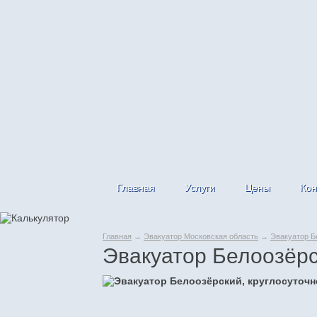
Главная
Услуги
Цены
Кон
Главная
→
Эвакуатор Московская область
→
Эвакуатор Б
Эвакуатор Белоозёр