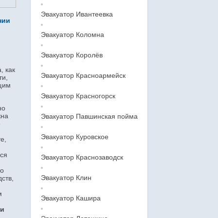
Эвакуатор Ивантеевка
нии
Эвакуатор Коломна
Эвакуатор Королёв
, как
Эвакуатор Красноармейск
ти,
ющим
Эвакуатор Красногорск
но
жна
Эвакуатор Павшинская пойма
о
Эвакуатор Куровское
е,
ься
Эвакуатор Краснозаводск
то
Эвакуатор Клин
ств,
м
Эвакуатор Кашира
ги