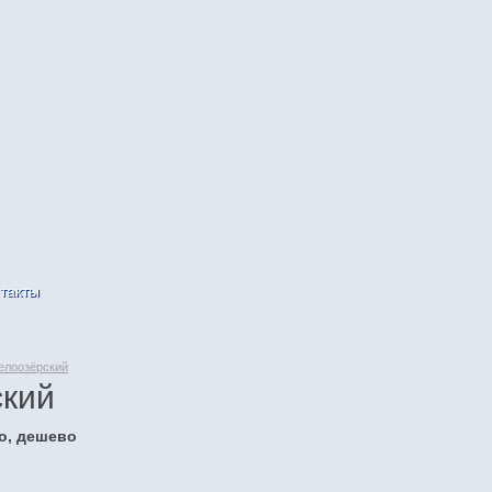
такты
елоозёрский
ский