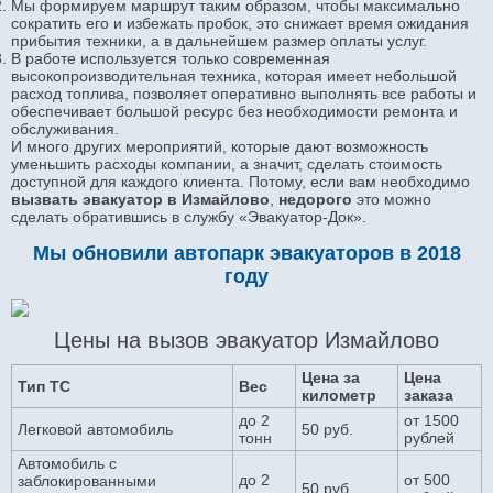
Мы формируем маршрут таким образом, чтобы максимально
сократить его и избежать пробок, это снижает время ожидания
прибытия техники, а в дальнейшем размер оплаты услуг.
В работе используется только современная
высокопроизводительная техника, которая имеет небольшой
расход топлива, позволяет оперативно выполнять все работы и
обеспечивает большой ресурс без необходимости ремонта и
обслуживания.
И много других мероприятий, которые дают возможность
уменьшить расходы компании, а значит, сделать стоимость
доступной для каждого клиента. Потому, если вам необходимо
вызвать эвакуатор в Измайлово
,
недорого
это можно
сделать обратившись в службу «Эвакуатор-Док».
Мы обновили автопарк эвакуаторов в 2018
году
Цены на вызов эвакуатор Измайлово
Цена за
Цена
Тип ТС
Вес
километр
заказа
до 2
от 1500
Легковой автомобиль
50 руб.
тонн
рублей
Автомобиль с
до 2
от 500
заблокированными
50 руб.