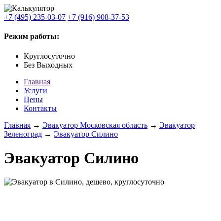
+7 (495) 235-03-07
+7 (916) 908-37-53
Режим работы:
Круглосуточно
Без Выходных
Главная
Услуги
Цены
Контакты
Главная
→
Эвакуатор Московская область
→
Эвакуатор
Зеленоград
→
Эвакуатор Силино
Эвакуатор Силино