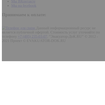
Мы ВКонтакте
Мы на fecebook
Принимаем к оплате:
Данный информационный ресурс не
является публичной офертой. Стоимость услуг уточняйте по
телефону
+7 (495) 235-03-07
.
"Эвакуатор-ДоК.RU" © 2012 -
2021 Проект © EVAKUATOR-DOK.RU