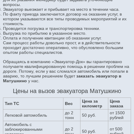
вопросы.
Эвакуатор выезжает и прибывает на место в течении часа.
По факту приезда заключается договор на оказание услуг, в
котором указываются все типы проводимых мероприятий и их
стоимость.
Проводится погрузка и транспортировка техники.
Выгрузка по прибытию в указанное место.
Оплата и получение квитанции об оказании услуг.
Сам процесс работы довольно прост, и в действительности
проходит достаточно оперативно, что обусловлено большим
опытом работы специалистов.
Обращаясь в компанию «Эвакуатор-Док» вы гарантировано
получаете квалифицированную помощь в решении проблем на
дороге. Потому, если у вас сломался автомобиль или попали в
аварию, то лучшим решением будет
заказ
ать эвакуатор в
Матушкино
у нас.
Цены на вызов эвакуатора Матушкино
Цена за
Цена
Тип ТС
Вес
километр
заказа
до 2
от 1500
Легковой автомобиль
50 руб.
тонн
рублей
Автомобиль с
до 2
от 500
заблокированными
50 руб.
тонн
рублей