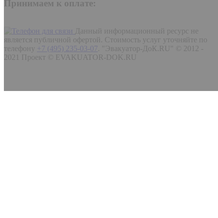
Принимаем к оплате:
Данный информационный ресурс не
является публичной офертой. Стоимость услуг уточняйте по
телефону
+7 (495) 235-03-07
.
"Эвакуатор-ДоК.RU" © 2012 -
2021 Проект © EVAKUATOR-DOK.RU