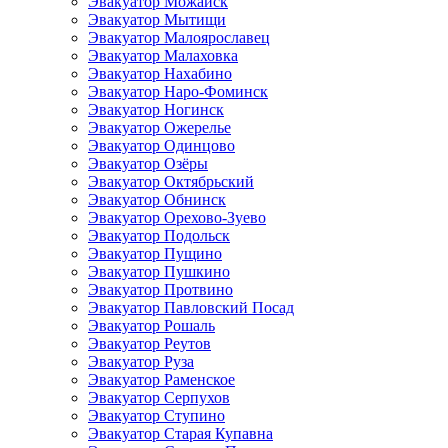
Эвакуатор Можайск
Эвакуатор Мытищи
Эвакуатор Малоярославец
Эвакуатор Малаховка
Эвакуатор Нахабино
Эвакуатор Наро-Фоминск
Эвакуатор Ногинск
Эвакуатор Ожерелье
Эвакуатор Одинцово
Эвакуатор Озёры
Эвакуатор Октябрьский
Эвакуатор Обнинск
Эвакуатор Орехово-Зуево
Эвакуатор Подольск
Эвакуатор Пущино
Эвакуатор Пушкино
Эвакуатор Протвино
Эвакуатор Павловский Посад
Эвакуатор Рошаль
Эвакуатор Реутов
Эвакуатор Руза
Эвакуатор Раменское
Эвакуатор Серпухов
Эвакуатор Ступино
Эвакуатор Старая Купавна