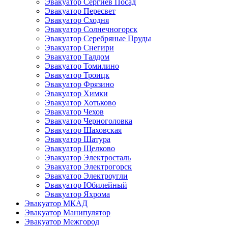
Эвакуатор Сергиев Посад
Эвакуатор Пересвет
Эвакуатор Сходня
Эвакуатор Солнечногорск
Эвакуатор Серебряные Пруды
Эвакуатор Снегири
Эвакуатор Талдом
Эвакуатор Томилино
Эвакуатор Троицк
Эвакуатор Фрязино
Эвакуатор Химки
Эвакуатор Хотьково
Эвакуатор Чехов
Эвакуатор Черноголовка
Эвакуатор Шаховская
Эвакуатор Шатура
Эвакуатор Щелково
Эвакуатор Электросталь
Эвакуатор Электрогорск
Эвакуатор Электроугли
Эвакуатор Юбилейный
Эвакуатор Яхрома
Эвакуатор МКАД
Эвакуатор Манипулятор
Эвакуатор Межгород