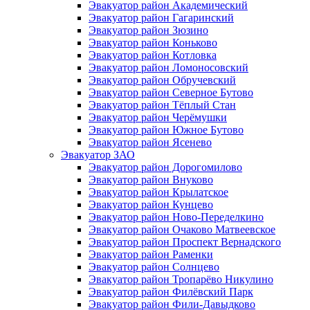
Эвакуатор район Академический
Эвакуатор район Гагаринский
Эвакуатор район Зюзино
Эвакуатор район Коньково
Эвакуатор район Котловка
Эвакуатор район Ломоносовский
Эвакуатор район Обручевский
Эвакуатор район Северное Бутово
Эвакуатор район Тёплый Стан
Эвакуатор район Черёмушки
Эвакуатор район Южное Бутово
Эвакуатор район Ясенево
Эвакуатор ЗАО
Эвакуатор район Дорогомилово
Эвакуатор район Внуково
Эвакуатор район Крылатское
Эвакуатор район Кунцево
Эвакуатор район Ново-Переделкино
Эвакуатор район Очаково Матвеевское
Эвакуатор район Проспект Вернадского
Эвакуатор район Раменки
Эвакуатор район Солнцево
Эвакуатор район Тропарёво Никулино
Эвакуатор район Филёвский Парк
Эвакуатор район Фили-Давыдково