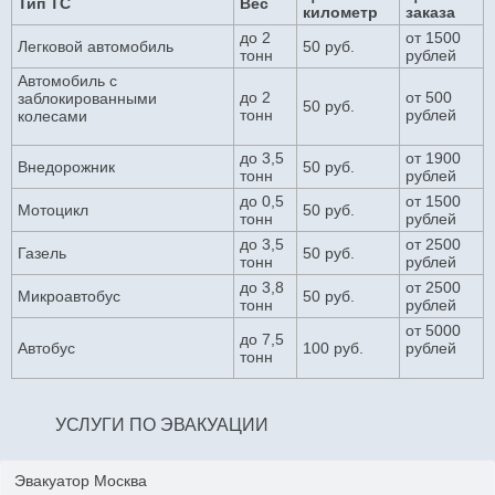
Тип ТС
Вес
километр
заказа
до 2
от 1500
Легковой автомобиль
50 руб.
тонн
рублей
Автомобиль с
до 2
от 500
заблокированными
50 руб.
тонн
рублей
колесами
до 3,5
от 1900
Внедорожник
50 руб.
тонн
рублей
до 0,5
от 1500
Мотоцикл
50 руб.
тонн
рублей
до 3,5
от 2500
Газель
50 руб.
тонн
рублей
до 3,8
от 2500
Микроавтобус
50 руб.
тонн
рублей
от 5000
до 7,5
Автобус
100 руб.
рублей
тонн
УСЛУГИ ПО ЭВАКУАЦИИ
Эвакуатор Москва