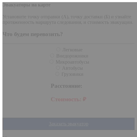
Эвакуаторы на карте
Установите точку отправки (А), точку доставки (Б) и узнайте
протяженность маршрута следования, и стоимость эвакуации.
Что будем перевозить?
Легковые
Внедорожники
Микроавтобусы
Автобусы
Грузовики
Расстояние:
Стоимость:
₽
Заказать эвакуатор