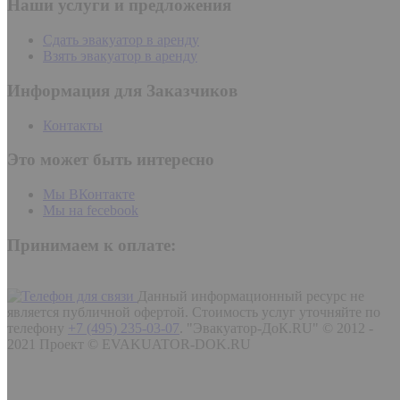
Наши услуги и предложения
Сдать эвакуатор в аренду
Взять эвакуатор в аренду
Информация для Заказчиков
Контакты
Это может быть интересно
Мы ВКонтакте
Мы на fecebook
Принимаем к оплате:
Данный информационный ресурс не
является публичной офертой. Стоимость услуг уточняйте по
телефону
+7 (495) 235-03-07
.
"Эвакуатор-ДоК.RU" © 2012 -
2021 Проект © EVAKUATOR-DOK.RU