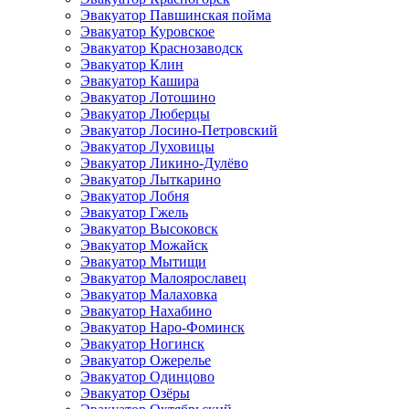
Эвакуатор Павшинская пойма
Эвакуатор Куровское
Эвакуатор Краснозаводск
Эвакуатор Клин
Эвакуатор Кашира
Эвакуатор Лотошино
Эвакуатор Люберцы
Эвакуатор Лосино-Петровский
Эвакуатор Луховицы
Эвакуатор Ликино-Дулёво
Эвакуатор Лыткарино
Эвакуатор Лобня
Эвакуатор Гжель
Эвакуатор Высоковск
Эвакуатор Можайск
Эвакуатор Мытищи
Эвакуатор Малоярославец
Эвакуатор Малаховка
Эвакуатор Нахабино
Эвакуатор Наро-Фоминск
Эвакуатор Ногинск
Эвакуатор Ожерелье
Эвакуатор Одинцово
Эвакуатор Озёры