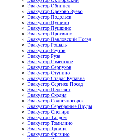
Эвакуатор Октябрьский
Эвакуатор Обнинск
Эвакуатор Орехово-Зуево
Эвакуатор Подольск
Эвакуатор Пущино
Эвакуатор Пушкино
Эвакуатор Протвино
Эвакуатор Павловский Посад
Эвакуатор Рошаль
Эвакуатор Реутов
Эвакуатор Руза
Эвакуатор Раменское
Эвакуатор Серпухов
Эвакуатор Ступино
Эвакуатор Старая Купавна
Эвакуатор Сергиев Посад
Эвакуатор Пересвет
Эвакуатор Сходня
Эвакуатор Солнечногорск
Эвакуатор Серебряные Пруды
Эвакуатор Снегири
Эвакуатор Талдом
Эвакуатор Томилино
Эвакуатор Троицк
Эвакуатор Фрязино