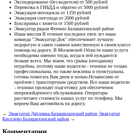
Экспедирование (без водителя)
от 500 рублей
Перевозка в ГИБДД и обратно
от 5000 рублей
Эвакуация мотоцикла
от 1350 рублей
Эвакуация снегохода
от 2000 рублей
Буксировка с кювета
от 1500 рублей
Эвакуатор рядом
Фенино Балашихинский район
Наша миссия
В течение последних пяти лет наша
команда "Эвакуатор-Док" обеспечивает лучшую
недорогую и самое главное качественную в своем классе
помощь на дороге. В Московской Области наши услуги
необходимы именно тогда, когда в ней нуждаются
больше всего. Мы знаем, что срывы (опоздания)
неудобны, поэтому наши водители - техники не только
профессиональны, но также вежливы и пунктуальны,
готовы помогать Вам днем и ночью.Независимо от
проблем с транспортным средством. Все наши водители
- техники проходят подготовку для обеспечения
непревзойденного обслуживания. Операторы
рассчитают стоимость наших услуг по телефону. Мы
вернем Ваш автомобиль на дорогу.
←
Эвакуатор Дятловка Балашихинский район
Эвакуатор
Киселево Балашихинский район
→
Комментарии