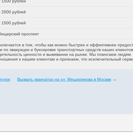
т 1500 рублей
т 2000 рублей
т 1500 рублей
ещерский проспект
аключается в том, чтобы как можно быстрее и эффективнее предос
 по эвакуации и буксировке транспортных средств наших клиентов
дительность ценности и выживании на рынке. Мы помогаем людям
тношения к нашим клиентам и признаем, что исключительный серв
еулок
Вызвать эвакуатор на ул Мещерякова в Москве
→