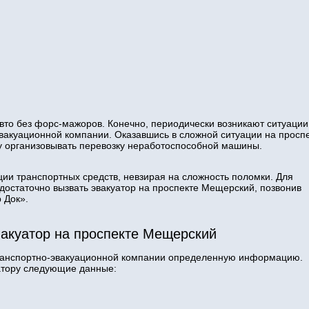
вто без форс-мажоров. Конечно, периодически возникают ситуации,
акуационной компании. Оказавшись в сложной ситуации на просп
 организовывать перевозку неработоспособной машины.
ции транспортных средств, невзирая на сложность поломки. Для
достаточно вызвать эвакуатор на проспекте Мещерский, позвонив
 Док».
вакуатор на проспекте Мещерский
транспортно-эвакуационной компании определенную информацию.
атору следующие данные: