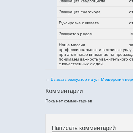
Эвакуация квадроцикла
о
Эвакуация снегохода
о
Буксировка с кювета
о
Эвакуатор рядом
М
Наша миссия
з
профессиональные и вежливые услуги
при этом наше внимание на произво
понимаем важность уважительного о
с качественных людей.
←
Вызвать эвакуатор на ул Мещерский пер
Комментарии
Пока нет комментариев
Написать комментарий