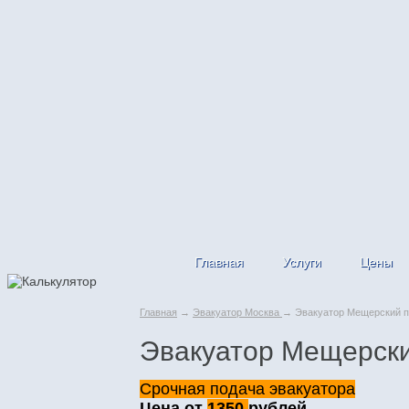
Главная
Услуги
Цены
Главная
→
Эвакуатор Москва
→ Эвакуатор Мещерский п
Эвакуатор Мещерски
Срочная подача эвакуатора
Цена от
1350
рублей