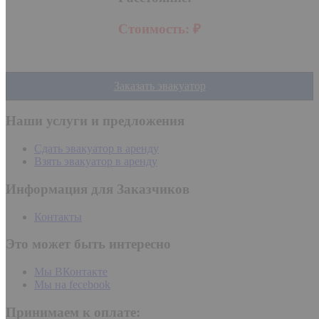
Стоимость:
₽
Заказать эвакуатор
Наши услуги и предложения
Сдать эвакуатор в аренду
Взять эвакуатор в аренду
Информация для Заказчиков
Контакты
Это может быть интересно
Мы ВКонтакте
Мы на fecebook
Принимаем к оплате: