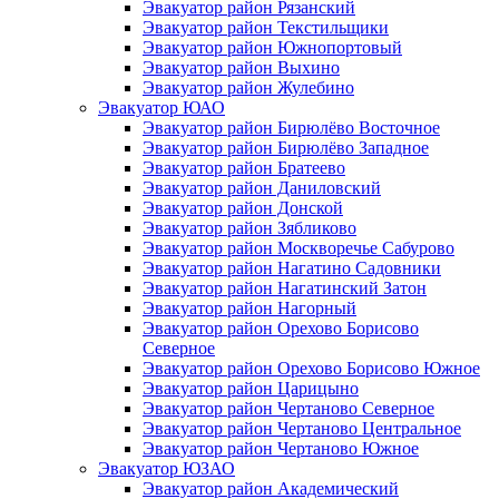
Эвакуатор район Рязанский
Эвакуатор район Текстильщики
Эвакуатор район Южнопортовый
Эвакуатор район Выхино
Эвакуатор район Жулебино
Эвакуатор ЮАО
Эвакуатор район Бирюлёво Восточное
Эвакуатор район Бирюлёво Западное
Эвакуатор район Братеево
Эвакуатор район Даниловский
Эвакуатор район Донской
Эвакуатор район Зябликово
Эвакуатор район Москворечье Сабурово
Эвакуатор район Нагатино Cадовники
Эвакуатор район Нагатинский Затон
Эвакуатор район Нагорный
Эвакуатор район Орехово Борисово
Северное
Эвакуатор район Орехово Борисово Южное
Эвакуатор район Царицыно
Эвакуатор район Чертаново Северное
Эвакуатор район Чертаново Центральное
Эвакуатор район Чертаново Южное
Эвакуатор ЮЗАО
Эвакуатор район Академический