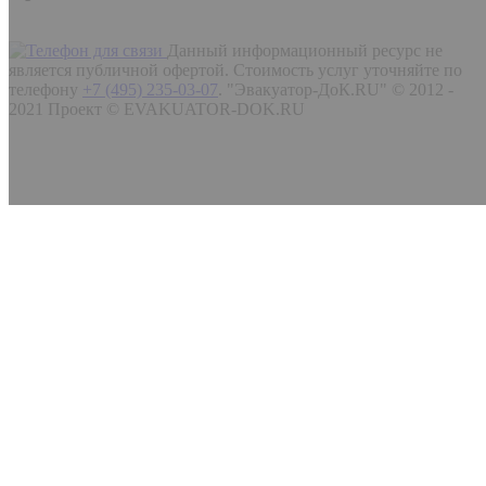
Данный информационный ресурс не
является публичной офертой. Стоимость услуг уточняйте по
телефону
+7 (495) 235-03-07
.
"Эвакуатор-ДоК.RU" © 2012 -
2021 Проект © EVAKUATOR-DOK.RU