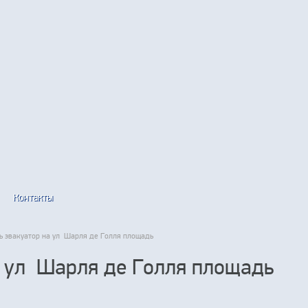
Контакты
 эвакуатор на ул Шарля де Голля площадь
а ул Шарля де Голля площадь