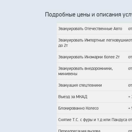
Подробные цены и описания усл
Эвакуировать Отечественные Авто
о
Эвакуировать Импортные легковушки
о
до 2т
Эвакуировать Иномарки более 2т
о
Эвакуировать внедорожники,
о
минивены
Эвакуация спецтехники
о
Выезд за МКАД
+
Блокированно Колесо
+
Снятие Т.С. с фуры и т.д или Пандуса
о
Переадресация вызова
о