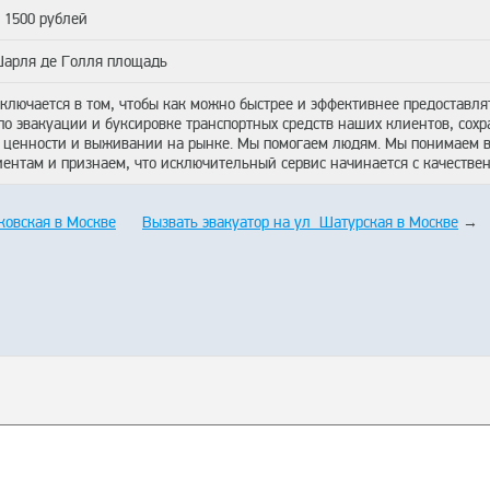
т 1500 рублей
арля де Голля площадь
аключается в том, чтобы как можно быстрее и эффективнее предоставля
о эвакуации и буксировке транспортных средств наших клиентов, сохр
 ценности и выживании на рынке. Мы помогаем людям. Мы понимаем 
нтам и признаем, что исключительный сервис начинается с качестве
овская в Москве
Вызвать эвакуатор на ул Шатурская в Москве
→