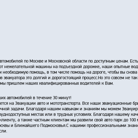
втомобилей по Москве и Московской области по доступным ценам. Ест
я от нежелательной машины на подъездной дорожке, наши опытные во
м необходимую помощь, в том числе помощь на дороге, чтобы вы снова
в эвакуатора это долгий и дорогостоящий процесс.Но это совсем не так
и мы пришлем наших квалифицированных водителей к Вам.
их автомобилей в течение 30 минут!
ется на Эвакуации авто и мототранспорта. Все наши эвакуационные б
очной задачи. Благодаря нашим навыкам и знаниям мы можем Эвакуир
труднодоступных местах или в трудных условиях. Благодаря нашему кач
клиенту, а также частным клиентам мы развили свой авто парк до 100
Москвы и Ближайшего Подмосковья.С нашими профессиональными знан
сли.