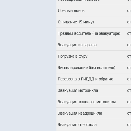
Ложный вызов
о
Ожидание 15 минут
о
Трезвый водитель (на эвакуаторе)
о
Эвакуация из гаража
о
Погрузка в фуру
о
Экспедирование (без водителя)
о
Перевозка в ГИБДД и обратно
о
Эвакуация мотоцикла
о
Эвакуация тяжолого мотоцикла
о
Эвакуация квадроцикла
о
Эвакуация снегохода
о