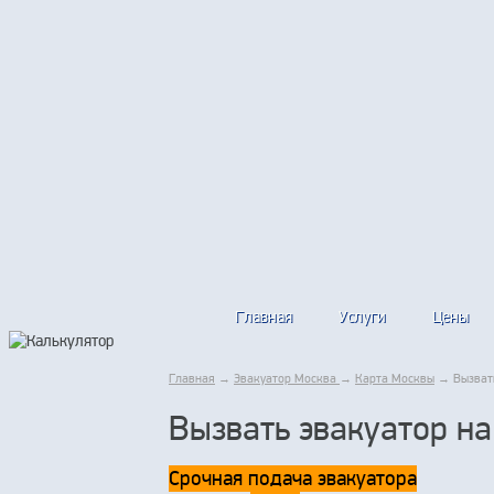
Главная
Услуги
Цены
Главная
→
Эвакуатор Москва
→
Карта Москвы
→ Вызвать
Вызвать эвакуатор н
Срочная подача эвакуатора