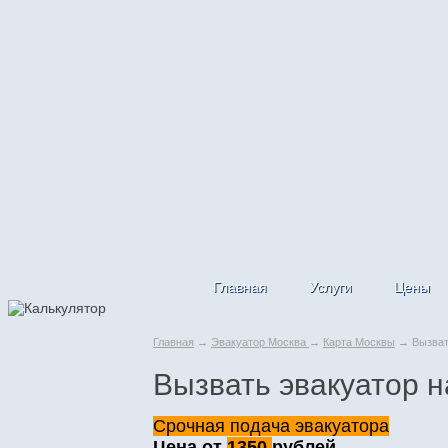
Главная
Услуги
Цены
Главная
→
Эвакуатор Москва
→
Карта Москвы
→ Вызвать
Вызвать эвакуатор н
Срочная подача эвакуатора
Цена от
1350
рублей