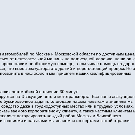
 автомобилей по Москве и Московской области по доступным цена
виться от нежелательной машины на подъездной дорожке, наши оп
и предоставим необходимую помощь, в том числе помощь на дорог
ся, что вызов эвакуатора это долгий и дорогостоящий процесс.Но э
то позвонить в наш офис и мы пришлем наших квалифицированных
наших автомобилей в течение 30 минут!
руется на Эвакуации авто и мототранспорта. Все наши эвакуацио
ю буксировочной задачи. Благодаря нашим навыкам и знаниям мы
 средство даже в труднодоступных местах или в трудных условиях.
оказываемого корпоративному клиенту, а также частным клиентам 
позволяет патрулировать каждый район Москвы и Ближайшего
знаниями и навыками мы являемся экспертами в этой отрасли.