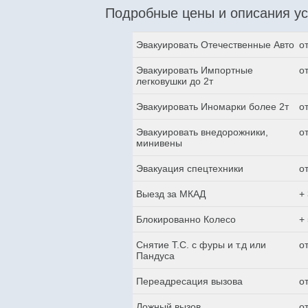
Подробные цены и описания ус
Эвакуировать Отечественные Авто
о
Эвакуировать Импортные
о
легковушки до 2т
Эвакуировать Иномарки более 2т
о
Эвакуировать внедорожники,
о
минивены
Эвакуация спецтехники
о
Выезд за МКАД
+
Блокированно Колесо
+
Снятие Т.С. с фуры и т.д или
о
Пандуса
Переадресация вызова
о
Ложный вызов
о