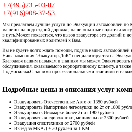
+7(495)235-03-07
+7(916)908-37-53
Мы предлагаем лучшие услуги по Эвакуации автомобилей по Мо
машины на подъездной дорожке, наши опытные водители могут
в путь.Может показаться, что вызов эвакуатора это долгий и 
квалифицированных водителей к Вам.
Вы не будете долго ждать помощи, подача наших автомобилей в
Наша компания "Эвакуатор-ДоК" специализируется на Эвакуац
Благодаря нашим навыкам и знаниям мы можем Эвакуировать и 
обслуживания, оказываемого корпоративному клиенту, а такж
Подмосковья.С нашими профессиональными знаниями и навыка
Подробные цены и описания услуг ком
Эвакуировать Отечественные Авто
от 1350 рублей
Эвакуировать Импортные легковушки до 2т
от 1800 рубл
Эвакуировать Иномарки более 2т
от 1900 рублей
Эвакуировать внедорожники, минивены
от 2300 рублей
Эвакуация спецтехники
от 2700 рублей
Выезд за МКАД
+ 30 рублей за 1 КМ