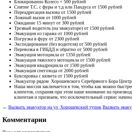
Блокированно Колесо
+ 500 рублей
Снятие Т.С. с фуры и т.д или Пандуса
от 1500 рублей
Переадресация вызова
от 1500 рублей
Ложный вызов
от 1000 рублей
Ожидание 15 минут
от 300 рублей
Трезвый водитель (на эвакуаторе)
от 1500 рублей
Эвакуация из гаража
от 1000 рублей
Погрузка в фуру
от 2300 рублей
Экспедирование (без водителя)
от 500 рублей
Перевозка в ГИБДД и обратно
от 5000 рублей
Эвакуация мотоцикла
от 1350 рублей
Эвакуация тяжолого мотоцикла
от 1500 рублей
Эвакуация квадроцикла
от 1500 рублей
Эвакуация снегохода
от 2000 рублей
Буксировка с кювета
от 1500 рублей
Эвакуатор рядом
Хорошевского Серебряного Бора Центр
Наша миссия
заключается в том, чтобы как можно быстр
клиентов, сохраняя при этом наше внимание на произв
клиентам и признаем, что исключительный сервис начина
←
Вызвать эвакуатор на ул Хорошевский тупик
Вызвать эваку
Комментарии