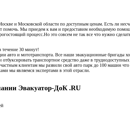
скве и Московской области по доступным ценам. Есть ли несча
 помочь. Мы приедем к вам и предоставим необходимую помощь,
дорогостоящий процесс.Но это совсем не так все что нужно сдел
 течение 30 минут!
ии авто и мототранспорта. Все наши эвакуационные бригады х
отбуксировать транспортное средство даже в труднодоступных 
е частным клиентам мы развили свой авто парк до 100 машин чт
ми мы являемся экспертами в этой отрасли.
пании Эвакуатор-ДоК .RU
ей