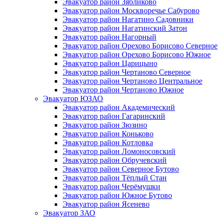
Эвакуатор район Зябликово
Эвакуатор район Москворечье Сабурово
Эвакуатор район Нагатино Cадовники
Эвакуатор район Нагатинский Затон
Эвакуатор район Нагорный
Эвакуатор район Орехово Борисово Северное
Эвакуатор район Орехово Борисово Южное
Эвакуатор район Царицыно
Эвакуатор район Чертаново Северное
Эвакуатор район Чертаново Центральное
Эвакуатор район Чертаново Южное
Эвакуатор ЮЗАО
Эвакуатор район Академический
Эвакуатор район Гагаринский
Эвакуатор район Зюзино
Эвакуатор район Коньково
Эвакуатор район Котловка
Эвакуатор район Ломоносовский
Эвакуатор район Обручевский
Эвакуатор район Северное Бутово
Эвакуатор район Тёплый Стан
Эвакуатор район Черёмушки
Эвакуатор район Южное Бутово
Эвакуатор район Ясенево
Эвакуатор ЗАО