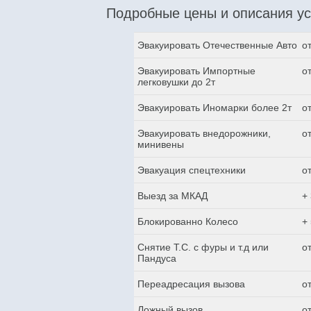
Подробные цены и описания ус
Эвакуировать Отечественные Авто
о
Эвакуировать Импортные
о
легковушки до 2т
Эвакуировать Иномарки более 2т
о
Эвакуировать внедорожники,
о
минивены
Эвакуация спецтехники
о
Выезд за МКАД
+
Блокированно Колесо
+
Снятие Т.С. с фуры и т.д или
о
Пандуса
Переадресация вызова
о
Ложный вызов
о