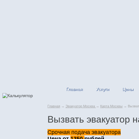
Главная
Услуги
Цены
Главная
→
Эвакуатор Москва
→
Карта Москвы
→ Вызвать
Вызвать эвакуатор 
Срочная подача эвакуатора
Цена от
1350
рублей