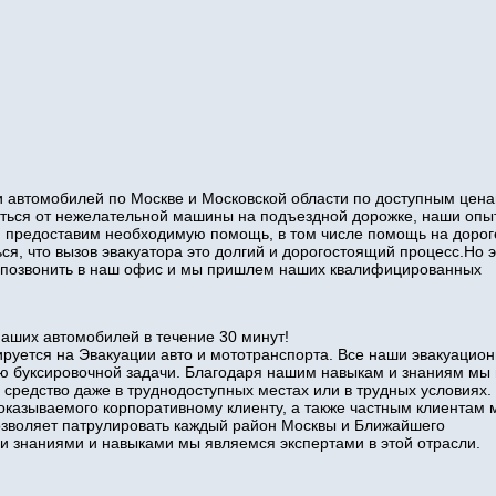
 автомобилей по Москве и Московской области по доступным цена
виться от нежелательной машины на подъездной дорожке, наши оп
и предоставим необходимую помощь, в том числе помощь на дорог
ся, что вызов эвакуатора это долгий и дорогостоящий процесс.Но э
то позвонить в наш офис и мы пришлем наших квалифицированных
наших автомобилей в течение 30 минут!
руется на Эвакуации авто и мототранспорта. Все наши эвакуацио
ю буксировочной задачи. Благодаря нашим навыкам и знаниям мы
 средство даже в труднодоступных местах или в трудных условиях.
оказываемого корпоративному клиенту, а также частным клиентам 
позволяет патрулировать каждый район Москвы и Ближайшего
знаниями и навыками мы являемся экспертами в этой отрасли.