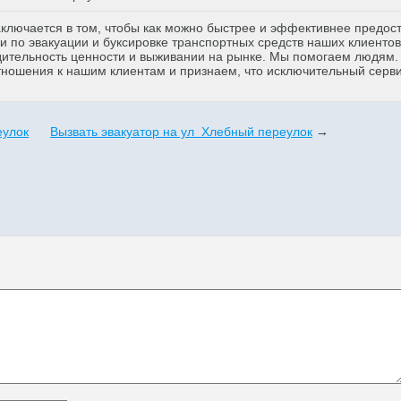
аключается в том, чтобы как можно быстрее и эффективнее предос
 по эвакуации и буксировке транспортных средств наших клиентов
дительность ценности и выживании на рынке. Мы помогаем людям
тношения к нашим клиентам и признаем, что исключительный серв
еулок
Вызвать эвакуатор на ул Хлебный переулок
→