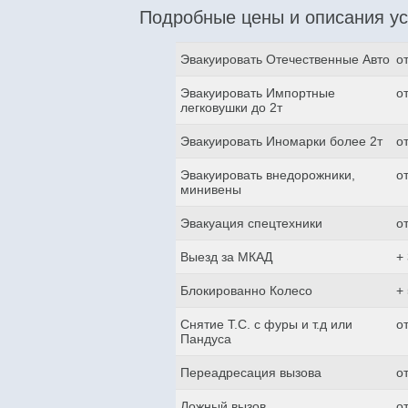
Подробные цены и описания ус
Эвакуировать Отечественные Авто
о
Эвакуировать Импортные
о
легковушки до 2т
Эвакуировать Иномарки более 2т
о
Эвакуировать внедорожники,
о
минивены
Эвакуация спецтехники
о
Выезд за МКАД
+
Блокированно Колесо
+
Снятие Т.С. с фуры и т.д или
о
Пандуса
Переадресация вызова
о
Ложный вызов
о