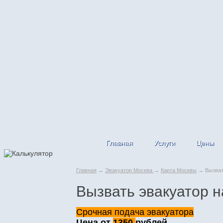
Главная
Услуги
Цены
Главная
→
Эвакуатор Москва
→
Карта Москвы
→ Вызвать
Вызвать эвакуатор н
Срочная подача эвакуатора
Цена от
1350
рублей