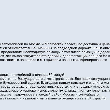
 автомобилей по Москве и Московской области по доступным цена
виться от нежелательной машины на подъездной дорожке, наши оп
и предоставим необходимую помощь, в том числе помощь на дорог
ся, что вызов эвакуатора это долгий и дорогостоящий процесс.Но э
то позвонить в наш офис и мы пришлем наших квалифицированных
наших автомобилей в течение 30 минут!
руется на Эвакуации авто и мототранспорта. Все наши эвакуацио
ю буксировочной задачи. Благодаря нашим навыкам и знаниям мы
 средство даже в труднодоступных местах или в трудных условиях.
оказываемого корпоративному клиенту, а также частным клиентам 
позволяет патрулировать каждый район Москвы и Ближайшего
знаниями и навыками мы являемся экспертами в этой отрасли.