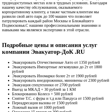
труднодоступных местах или в трудных условиях. Благодаря
нашему качеству обслуживания, оказываемого
корпоративному клиенту, а также частным клиентам мы
развили свой авто парк до 100 машин что позволяет
патрулировать каждый район Москвы и Ближайшего
Подмосковья.С нашими профессиональными знаниями и
навыками мы являемся экспертами в этой отрасли.
Подробные цены и описания услуг
компании Эвакуатор-ДоК .RU
Эвакуировать Отечественные Авто
от 1350 рублей
Эвакуировать Импортные легковушки до 2т
от 1800
рублей
Эвакуировать Иномарки более 2т
от 1900 рублей
Эвакуировать внедорожники, минивены
от 2300 рублей
Эвакуация спецтехники
от 2700 рублей
Выезд за МКАД
+ 30 рублей за 1 КМ
Блокированно Колесо
+ 500 рублей
Снятие Т.С. с фуры и т.д или Пандуса
от 1500 рублей
Переадресация вызова
от 1500 рублей
Ложный вызов
от 1000 рублей
Ожидание 15 минут
от 300 рублей