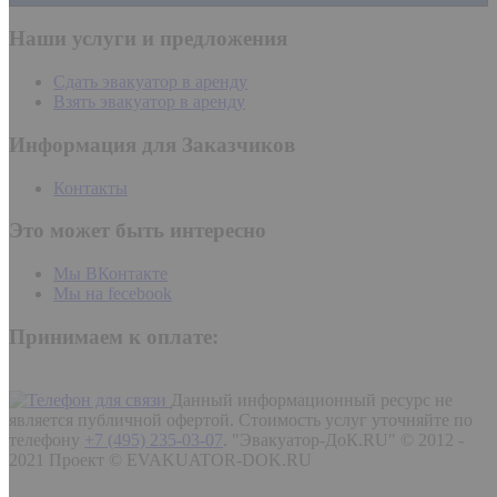
Наши услуги и предложения
Сдать эвакуатор в аренду
Взять эвакуатор в аренду
Информация для Заказчиков
Контакты
Это может быть интересно
Мы ВКонтакте
Мы на fecebook
Принимаем к оплате:
Данный информационный ресурс не
является публичной офертой. Стоимость услуг уточняйте по
телефону
+7 (495) 235-03-07
.
"Эвакуатор-ДоК.RU" © 2012 -
2021 Проект © EVAKUATOR-DOK.RU