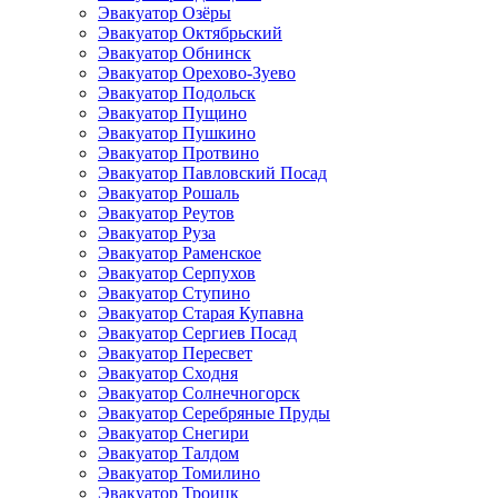
Эвакуатор Озёры
Эвакуатор Октябрьский
Эвакуатор Обнинск
Эвакуатор Орехово-Зуево
Эвакуатор Подольск
Эвакуатор Пущино
Эвакуатор Пушкино
Эвакуатор Протвино
Эвакуатор Павловский Посад
Эвакуатор Рошаль
Эвакуатор Реутов
Эвакуатор Руза
Эвакуатор Раменское
Эвакуатор Серпухов
Эвакуатор Ступино
Эвакуатор Старая Купавна
Эвакуатор Сергиев Посад
Эвакуатор Пересвет
Эвакуатор Сходня
Эвакуатор Солнечногорск
Эвакуатор Серебряные Пруды
Эвакуатор Снегири
Эвакуатор Талдом
Эвакуатор Томилино
Эвакуатор Троицк