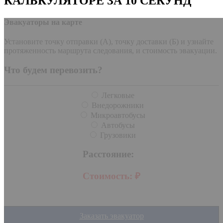
КАЛЬКУЛЯТОРЕ ЗА 10 СЕКУНД
Эвакуаторы на карте
Установите точку отправки (А), точку доставки (Б) и узнайте
протяженность маршрута следования, и стоимость эвакуации.
Что будем перевозить?
Легковые
Внедорожники
Микроавтобусы
Автобусы
Грузовики
Расстояние:
Стоимость:
₽
Заказать эвакуатор