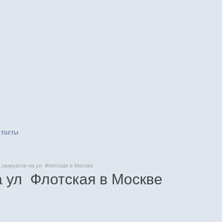
такты
эвакуатор на ул Флотская в Москве
а ул Флотская в Москве