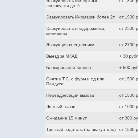
Эвакуировать Импортные
от 1800 
легковушки до 2т
Эвакуировать Иномарки более 2т
от 1900 
Эвакуировать внедорожники,
от 2300 
минивены
Эвакуация спецтехники
от 2700 
Выезд за МКАД
+ 30 руб
Блокированно Колесо
+ 500 ру
Снятие Т.С. с фуры и т.д или
от 1500 
Пандуса
Переадресация вызова
от 1500 
Ложный вызов
от 1000 
Ожидание 15 минут
от 300 р
Трезвый водитель (на эвакуаторе)
от 1500 