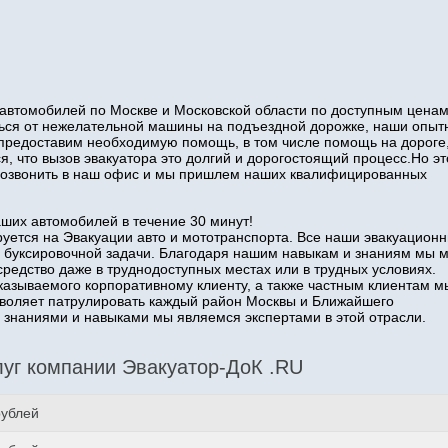
автомобилей по Москве и Московской области по доступным ценам
иться от нежелательной машины на подъездной дорожке, наши опы
 предоставим необходимую помощь, в том числе помощь на дороге
я, что вызов эвакуатора это долгий и дорогостоящий процесс.Но эт
о позвонить в наш офис и мы пришлем наших квалифицированных
аших автомобилей в течение 30 минут!
уется на Эвакуации авто и мототранспорта. Все наши эвакуацион
 буксировочной задачи. Благодаря нашим навыкам и знаниям мы 
средство даже в труднодоступных местах или в трудных условиях.
казываемого корпоративному клиенту, а также частным клиентам м
озволяет патрулировать каждый район Москвы и Ближайшего
наниями и навыками мы являемся экспертами в этой отрасли.
уг компании Эвакуатор-ДоК .RU
рублей