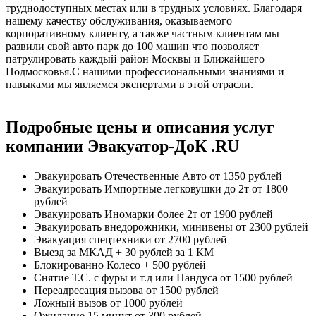
труднодоступных местах или в трудных условиях. Благодаря
нашему качеству обслуживания, оказываемого
корпоративному клиенту, а также частным клиентам мы
развили свой авто парк до 100 машин что позволяет
патрулировать каждый район Москвы и Ближайшего
Подмосковья.С нашими профессиональными знаниями и
навыками мы являемся экспертами в этой отрасли.
Подробные цены и описания услуг
компании Эвакуатор-ДоК .RU
Эвакуировать Отечественные Авто
от 1350 рублей
Эвакуировать Импортные легковушки до 2т
от 1800
рублей
Эвакуировать Иномарки более 2т
от 1900 рублей
Эвакуировать внедорожники, минивены
от 2300 рублей
Эвакуация спецтехники
от 2700 рублей
Выезд за МКАД
+ 30 рублей за 1 КМ
Блокированно Колесо
+ 500 рублей
Снятие Т.С. с фуры и т.д или Пандуса
от 1500 рублей
Переадресация вызова
от 1500 рублей
Ложный вызов
от 1000 рублей
Ожидание 15 минут
от 300 рублей