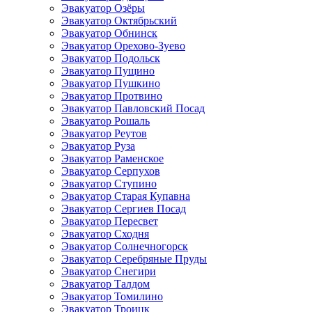
Эвакуатор Озёры
Эвакуатор Октябрьский
Эвакуатор Обнинск
Эвакуатор Орехово-Зуево
Эвакуатор Подольск
Эвакуатор Пущино
Эвакуатор Пушкино
Эвакуатор Протвино
Эвакуатор Павловский Посад
Эвакуатор Рошаль
Эвакуатор Реутов
Эвакуатор Руза
Эвакуатор Раменское
Эвакуатор Серпухов
Эвакуатор Ступино
Эвакуатор Старая Купавна
Эвакуатор Сергиев Посад
Эвакуатор Пересвет
Эвакуатор Сходня
Эвакуатор Солнечногорск
Эвакуатор Серебряные Пруды
Эвакуатор Снегири
Эвакуатор Талдом
Эвакуатор Томилино
Эвакуатор Троицк