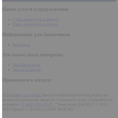
Наши услуги и предложения
Сдать эвакуатор в аренду
Взять эвакуатор в аренду
Информация для Заказчиков
Контакты
Это может быть интересно
Мы ВКонтакте
Мы на fecebook
Принимаем к оплате:
Данный информационный ресурс не
является публичной офертой. Стоимость услуг уточняйте по
телефону
+7 (495) 235-03-07
.
"Эвакуатор-ДоК.RU" © 2012 -
2021 Проект © EVAKUATOR-DOK.RU