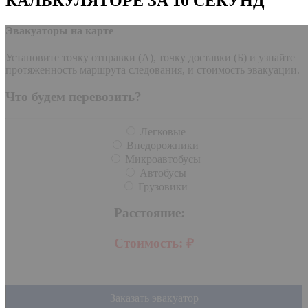
КАЛЬКУЛЯТОРЕ ЗА 10 СЕКУНД
Эвакуаторы на карте
Установите точку отправки (А), точку доставки (Б) и узнайте
протяженность маршрута следования, и стоимость эвакуации.
Что будем перевозить?
Легковые
Внедорожники
Микроавтобусы
Автобусы
Грузовики
Расстояние:
Стоимость:
₽
Заказать эвакуатор