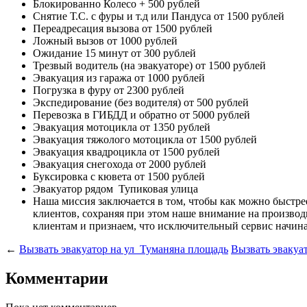
Блокированно Колесо
+ 500 рублей
Снятие Т.С. с фуры и т.д или Пандуса
от 1500 рублей
Переадресация вызова
от 1500 рублей
Ложный вызов
от 1000 рублей
Ожидание 15 минут
от 300 рублей
Трезвый водитель (на эвакуаторе)
от 1500 рублей
Эвакуация из гаража
от 1000 рублей
Погрузка в фуру
от 2300 рублей
Экспедирование (без водителя)
от 500 рублей
Перевозка в ГИБДД и обратно
от 5000 рублей
Эвакуация мотоцикла
от 1350 рублей
Эвакуация тяжолого мотоцикла
от 1500 рублей
Эвакуация квадроцикла
от 1500 рублей
Эвакуация снегохода
от 2000 рублей
Буксировка с кювета
от 1500 рублей
Эвакуатор рядом
Тупиковая улица
Наша миссия
заключается в том, чтобы как можно быстр
клиентов, сохраняя при этом наше внимание на произв
клиентам и признаем, что исключительный сервис начина
←
Вызвать эвакуатор на ул Туманяна площадь
Вызвать эвакуа
Комментарии