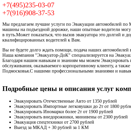
+7(495)235-03-07
+7(916)908-37-53
Мы предлагаем лучшие услуги по Эвакуации автомобилей по Мо
машины на подъездной дорожке, наши опытные водители могут
в путь.Может показаться, что вызов эвакуатора это долгий и 
квалифицированных водителей к Вам.
Вы не будете долго ждать помощи, подача наших автомобилей в
Наша компания "Эвакуатор-ДоК" специализируется на Эвакуац
Благодаря нашим навыкам и знаниям мы можем Эвакуировать и 
обслуживания, оказываемого корпоративному клиенту, а такж
Подмосковья.С нашими профессиональными знаниями и навыка
Подробные цены и описания услуг ком
Эвакуировать Отечественные Авто
от 1350 рублей
Эвакуировать Импортные легковушки до 2т
от 1800 рубл
Эвакуировать Иномарки более 2т
от 1900 рублей
Эвакуировать внедорожники, минивены
от 2300 рублей
Эвакуация спецтехники
от 2700 рублей
Выезд за МКАД
+ 30 рублей за 1 КМ