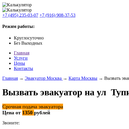
+7 (495) 235-03-07
+7 (916) 908-37-53
Режим работы:
Круглосуточно
Без Выходных
Главная
Услуги
Цены
Контакты
Главная
→
Эвакуатор Москва
→
Карта Москвы
→ Вызвать эвак
Вызвать эвакуатор на ул Туп
Срочная подача эвакуатора
Цена от
1350
рублей
Звоните: