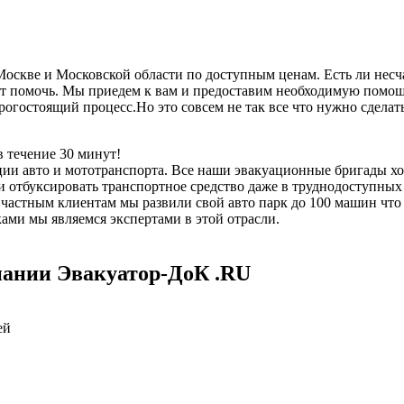
скве и Московской области по доступным ценам. Есть ли несча
 помочь. Мы приедем к вам и предоставим необходимую помощь,
дорогостоящий процесс.Но это совсем не так все что нужно сдел
 течение 30 минут!
ии авто и мототранспорта. Все наши эвакуационные бригады х
отбуксировать транспортное средство даже в труднодоступных 
е частным клиентам мы развили свой авто парк до 100 машин чт
ми мы являемся экспертами в этой отрасли.
пании Эвакуатор-ДоК .RU
ей