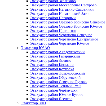
Эвакуатор район Зябликово
Эвакуатор район Москворечье Сабурово
Эвакуатор район Нагатино Cадовники
Эвакуатор район Нагатинский Затон
Эвакуатор район Нагорный
Эвакуатор район Орехово Борисово Северное
Эвакуатор район Орехово Борисово Южное
Эвакуатор район Царицыно
Эвакуатор район Чертаново Северное
Эвакуатор район Чертаново Центральное
Эвакуатор район Чертаново Южное
Эвакуатор ЮЗАО
Эвакуатор район Академический
Эвакуатор район Гагаринский
Эвакуатор район Зюзино
Эвакуатор район Коньково
Эвакуатор район Котловка
Эвакуатор район Ломоносовский
Эвакуатор район Обручевский
Эвакуатор район Северное Бутово
Эвакуатор район Тёплый Стан
Эвакуатор район Черёмушки
Эвакуатор район Южное Бутово
Эвакуатор район Ясенево
Эвакуатор ЗАО