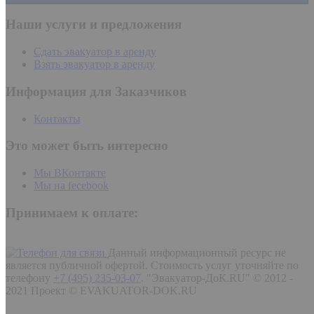
Наши услуги и предложения
Сдать эвакуатор в аренду
Взять эвакуатор в аренду
Информация для Заказчиков
Контакты
Это может быть интересно
Мы ВКонтакте
Мы на fecebook
Принимаем к оплате:
Данный информационный ресурс не
является публичной офертой. Стоимость услуг уточняйте по
телефону
+7 (495) 235-03-07
.
"Эвакуатор-ДоК.RU" © 2012 -
2021 Проект © EVAKUATOR-DOK.RU