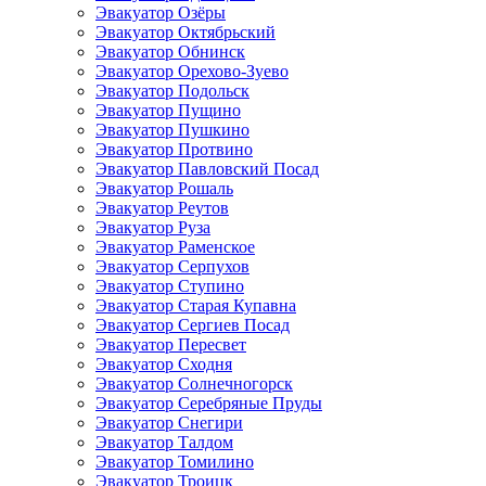
Эвакуатор Озёры
Эвакуатор Октябрьский
Эвакуатор Обнинск
Эвакуатор Орехово-Зуево
Эвакуатор Подольск
Эвакуатор Пущино
Эвакуатор Пушкино
Эвакуатор Протвино
Эвакуатор Павловский Посад
Эвакуатор Рошаль
Эвакуатор Реутов
Эвакуатор Руза
Эвакуатор Раменское
Эвакуатор Серпухов
Эвакуатор Ступино
Эвакуатор Старая Купавна
Эвакуатор Сергиев Посад
Эвакуатор Пересвет
Эвакуатор Сходня
Эвакуатор Солнечногорск
Эвакуатор Серебряные Пруды
Эвакуатор Снегири
Эвакуатор Талдом
Эвакуатор Томилино
Эвакуатор Троицк