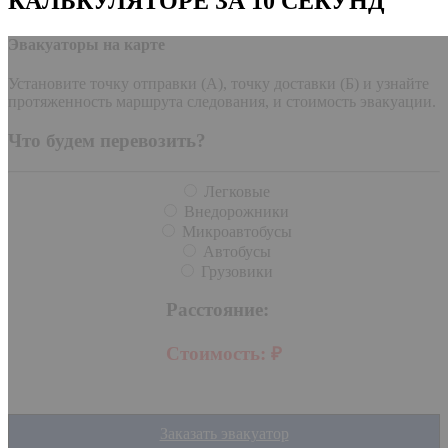
КАЛЬКУЛЯТОРЕ ЗА 10 СЕКУНД
Эвакуаторы на карте
Установите точку отправки (А), точку доставки (Б) и узнайте
протяженность маршрута следования, и стоимость эвакуации.
Что будем перевозить?
Легковые
Внедорожники
Микроавтобусы
Автобусы
Грузовики
Расстояние:
Стоимость:
₽
Заказать эвакуатор