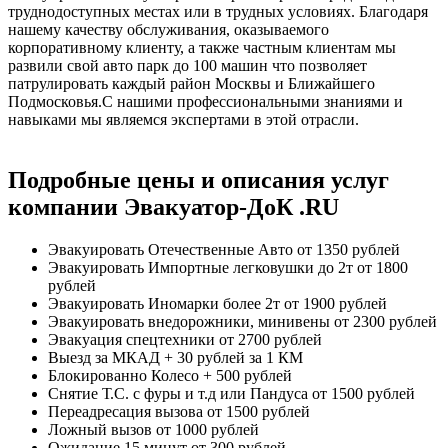
труднодоступных местах или в трудных условиях. Благодаря
нашему качеству обслуживания, оказываемого
корпоративному клиенту, а также частным клиентам мы
развили свой авто парк до 100 машин что позволяет
патрулировать каждый район Москвы и Ближайшего
Подмосковья.С нашими профессиональными знаниями и
навыками мы являемся экспертами в этой отрасли.
Подробные цены и описания услуг
компании Эвакуатор-ДоК .RU
Эвакуировать Отечественные Авто
от 1350 рублей
Эвакуировать Импортные легковушки до 2т
от 1800
рублей
Эвакуировать Иномарки более 2т
от 1900 рублей
Эвакуировать внедорожники, минивены
от 2300 рублей
Эвакуация спецтехники
от 2700 рублей
Выезд за МКАД
+ 30 рублей за 1 КМ
Блокированно Колесо
+ 500 рублей
Снятие Т.С. с фуры и т.д или Пандуса
от 1500 рублей
Переадресация вызова
от 1500 рублей
Ложный вызов
от 1000 рублей
Ожидание 15 минут
от 300 рублей