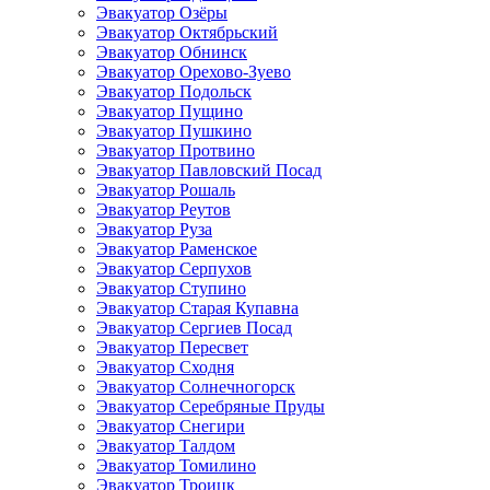
Эвакуатор Озёры
Эвакуатор Октябрьский
Эвакуатор Обнинск
Эвакуатор Орехово-Зуево
Эвакуатор Подольск
Эвакуатор Пущино
Эвакуатор Пушкино
Эвакуатор Протвино
Эвакуатор Павловский Посад
Эвакуатор Рошаль
Эвакуатор Реутов
Эвакуатор Руза
Эвакуатор Раменское
Эвакуатор Серпухов
Эвакуатор Ступино
Эвакуатор Старая Купавна
Эвакуатор Сергиев Посад
Эвакуатор Пересвет
Эвакуатор Сходня
Эвакуатор Солнечногорск
Эвакуатор Серебряные Пруды
Эвакуатор Снегири
Эвакуатор Талдом
Эвакуатор Томилино
Эвакуатор Троицк