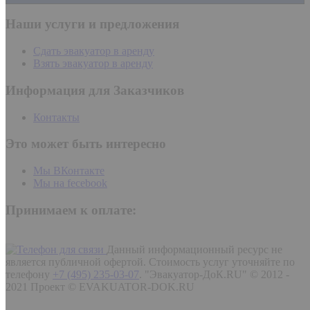
Наши услуги и предложения
Сдать эвакуатор в аренду
Взять эвакуатор в аренду
Информация для Заказчиков
Контакты
Это может быть интересно
Мы ВКонтакте
Мы на fecebook
Принимаем к оплате:
Данный информационный ресурс не
является публичной офертой. Стоимость услуг уточняйте по
телефону
+7 (495) 235-03-07
.
"Эвакуатор-ДоК.RU" © 2012 -
2021 Проект © EVAKUATOR-DOK.RU