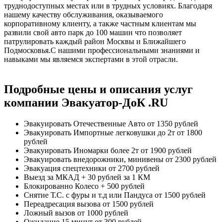
труднодоступных местах или в трудных условиях. Благодаря
нашему качеству обслуживания, оказываемого
корпоративному клиенту, а также частным клиентам мы
развили свой авто парк до 100 машин что позволяет
патрулировать каждый район Москвы и Ближайшего
Подмосковья.С нашими профессиональными знаниями и
навыками мы являемся экспертами в этой отрасли.
Подробные цены и описания услуг
компании Эвакуатор-ДоК .RU
Эвакуировать Отечественные Авто
от 1350 рублей
Эвакуировать Импортные легковушки до 2т
от 1800
рублей
Эвакуировать Иномарки более 2т
от 1900 рублей
Эвакуировать внедорожники, минивены
от 2300 рублей
Эвакуация спецтехники
от 2700 рублей
Выезд за МКАД
+ 30 рублей за 1 КМ
Блокированно Колесо
+ 500 рублей
Снятие Т.С. с фуры и т.д или Пандуса
от 1500 рублей
Переадресация вызова
от 1500 рублей
Ложный вызов
от 1000 рублей
Ожидание 15 минут
от 300 рублей