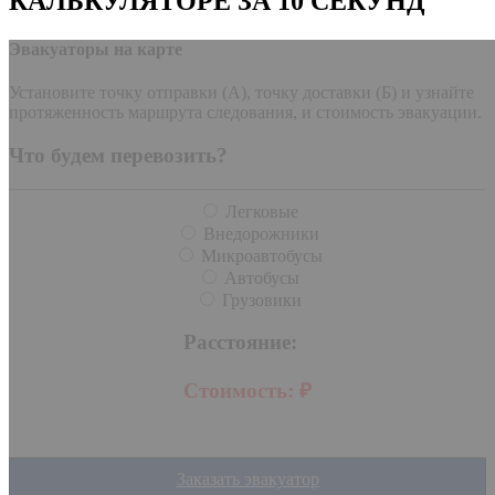
КАЛЬКУЛЯТОРЕ ЗА 10 СЕКУНД
Эвакуаторы на карте
Установите точку отправки (А), точку доставки (Б) и узнайте
протяженность маршрута следования, и стоимость эвакуации.
Что будем перевозить?
Легковые
Внедорожники
Микроавтобусы
Автобусы
Грузовики
Расстояние:
Стоимость:
₽
Заказать эвакуатор