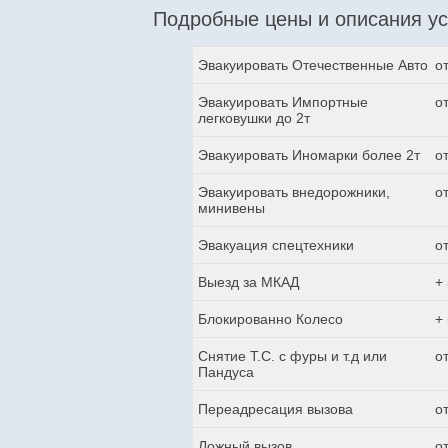
Подробные цены и описания ус
Эвакуировать Отечественные Авто
о
Эвакуировать Импортные
о
легковушки до 2т
Эвакуировать Иномарки более 2т
о
Эвакуировать внедорожники,
о
минивены
Эвакуация спецтехники
о
Выезд за МКАД
+
Блокированно Колесо
+
Снятие Т.С. с фуры и т.д или
о
Пандуса
Переадресация вызова
о
Ложный вызов
о