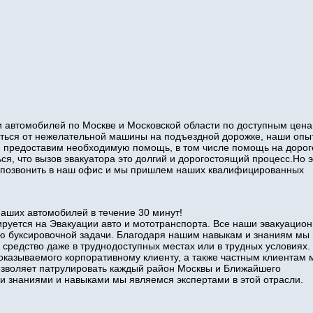
 автомобилей по Москве и Московской области по доступным цена
виться от нежелательной машины на подъездной дорожке, наши оп
и предоставим необходимую помощь, в том числе помощь на дорог
ся, что вызов эвакуатора это долгий и дорогостоящий процесс.Но э
то позвонить в наш офис и мы пришлем наших квалифицированных
наших автомобилей в течение 30 минут!
руется на Эвакуации авто и мототранспорта. Все наши эвакуацио
ю буксировочной задачи. Благодаря нашим навыкам и знаниям мы
 средство даже в труднодоступных местах или в трудных условиях.
оказываемого корпоративному клиенту, а также частным клиентам 
позволяет патрулировать каждый район Москвы и Ближайшего
знаниями и навыками мы являемся экспертами в этой отрасли.