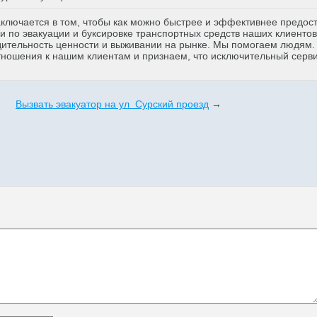
аключается в том, чтобы как можно быстрее и эффективнее предос
 по эвакуации и буксировке транспортных средств наших клиентов
дительность ценности и выживании на рынке. Мы помогаем людям
тношения к нашим клиентам и признаем, что исключительный серв
Вызвать эвакуатор на ул Сурский проезд
→