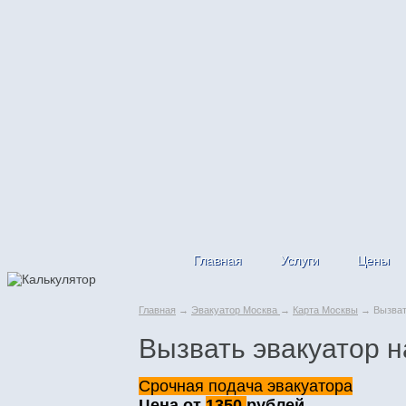
Главная
Услуги
Цены
Главная
→
Эвакуатор Москва
→
Карта Москвы
→ Вызвать
Вызвать эвакуатор н
Срочная подача эвакуатора
Цена от
1350
рублей