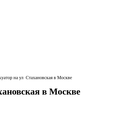
уатор на ул Стахановская в Москве
хановская в Москве