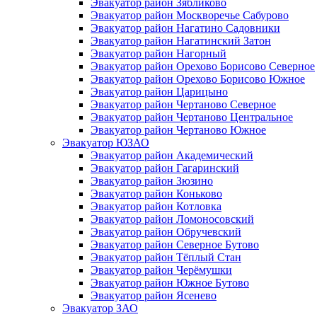
Эвакуатор район Зябликово
Эвакуатор район Москворечье Сабурово
Эвакуатор район Нагатино Cадовники
Эвакуатор район Нагатинский Затон
Эвакуатор район Нагорный
Эвакуатор район Орехово Борисово Северное
Эвакуатор район Орехово Борисово Южное
Эвакуатор район Царицыно
Эвакуатор район Чертаново Северное
Эвакуатор район Чертаново Центральное
Эвакуатор район Чертаново Южное
Эвакуатор ЮЗАО
Эвакуатор район Академический
Эвакуатор район Гагаринский
Эвакуатор район Зюзино
Эвакуатор район Коньково
Эвакуатор район Котловка
Эвакуатор район Ломоносовский
Эвакуатор район Обручевский
Эвакуатор район Северное Бутово
Эвакуатор район Тёплый Стан
Эвакуатор район Черёмушки
Эвакуатор район Южное Бутово
Эвакуатор район Ясенево
Эвакуатор ЗАО