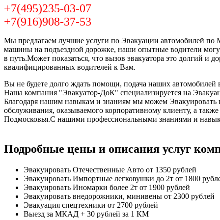
+7(495)235-03-07
+7(916)908-37-53
Мы предлагаем лучшие услуги по Эвакуации автомобилей по Мо
машины на подъездной дорожке, наши опытные водители могут
в путь.Может показаться, что вызов эвакуатора это долгий и 
квалифицированных водителей к Вам.
Вы не будете долго ждать помощи, подача наших автомобилей в
Наша компания "Эвакуатор-ДоК" специализируется на Эвакуац
Благодаря нашим навыкам и знаниям мы можем Эвакуировать и 
обслуживания, оказываемого корпоративному клиенту, а такж
Подмосковья.С нашими профессиональными знаниями и навыка
Подробные цены и описания услуг ком
Эвакуировать Отечественные Авто
от 1350 рублей
Эвакуировать Импортные легковушки до 2т
от 1800 рубл
Эвакуировать Иномарки более 2т
от 1900 рублей
Эвакуировать внедорожники, минивены
от 2300 рублей
Эвакуация спецтехники
от 2700 рублей
Выезд за МКАД
+ 30 рублей за 1 КМ