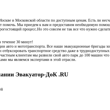
скве и Московской области по доступным ценам. Есть ли несча
 помочь. Мы приедем к вам и предоставим необходимую помощь,
дорогостоящий процесс.Но это совсем не так все что нужно сдел
 течение 30 минут!
ии авто и мототранспорта. Все наши эвакуационные бригады х
отбуксировать транспортное средство даже в труднодоступных 
е частным клиентам мы развили свой авто парк до 100 машин чт
ми мы являемся экспертами в этой отрасли.
пании Эвакуатор-ДоК .RU
ей