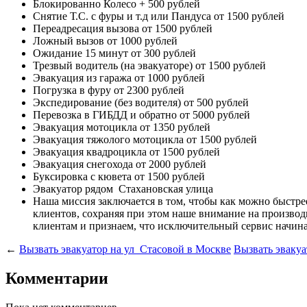
Блокированно Колесо
+ 500 рублей
Снятие Т.С. с фуры и т.д или Пандуса
от 1500 рублей
Переадресация вызова
от 1500 рублей
Ложный вызов
от 1000 рублей
Ожидание 15 минут
от 300 рублей
Трезвый водитель (на эвакуаторе)
от 1500 рублей
Эвакуация из гаража
от 1000 рублей
Погрузка в фуру
от 2300 рублей
Экспедирование (без водителя)
от 500 рублей
Перевозка в ГИБДД и обратно
от 5000 рублей
Эвакуация мотоцикла
от 1350 рублей
Эвакуация тяжолого мотоцикла
от 1500 рублей
Эвакуация квадроцикла
от 1500 рублей
Эвакуация снегохода
от 2000 рублей
Буксировка с кювета
от 1500 рублей
Эвакуатор рядом
Стахановская улица
Наша миссия
заключается в том, чтобы как можно быстр
клиентов, сохраняя при этом наше внимание на произв
клиентам и признаем, что исключительный сервис начина
←
Вызвать эвакуатор на ул Стасовой в Москве
Вызвать эвакуа
Комментарии