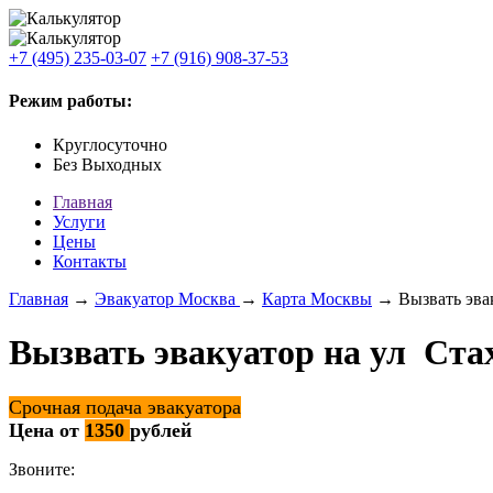
+7 (495) 235-03-07
+7 (916) 908-37-53
Режим работы:
Круглосуточно
Без Выходных
Главная
Услуги
Цены
Контакты
Главная
→
Эвакуатор Москва
→
Карта Москвы
→ Вызвать эвак
Вызвать эвакуатор на ул Ста
Срочная подача эвакуатора
Цена от
1350
рублей
Звоните: