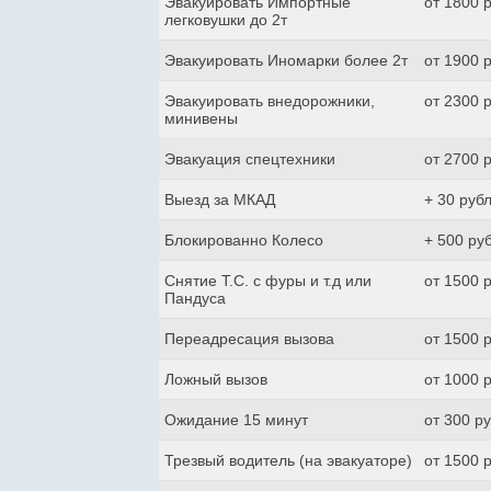
Эвакуировать Импортные
от 1800 
легковушки до 2т
Эвакуировать Иномарки более 2т
от 1900 
Эвакуировать внедорожники,
от 2300 
минивены
Эвакуация спецтехники
от 2700 
Выезд за МКАД
+ 30 руб
Блокированно Колесо
+ 500 ру
Снятие Т.С. с фуры и т.д или
от 1500 
Пандуса
Переадресация вызова
от 1500 
Ложный вызов
от 1000 
Ожидание 15 минут
от 300 р
Трезвый водитель (на эвакуаторе)
от 1500 