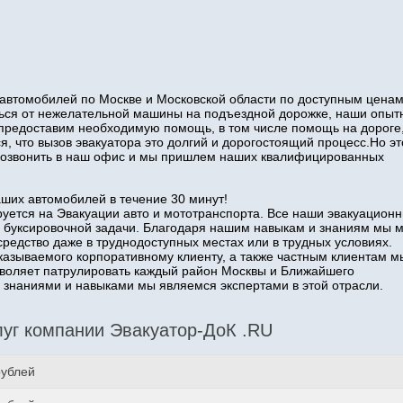
автомобилей по Москве и Московской области по доступным ценам
иться от нежелательной машины на подъездной дорожке, наши опы
 предоставим необходимую помощь, в том числе помощь на дороге
я, что вызов эвакуатора это долгий и дорогостоящий процесс.Но эт
о позвонить в наш офис и мы пришлем наших квалифицированных
аших автомобилей в течение 30 минут!
уется на Эвакуации авто и мототранспорта. Все наши эвакуацион
 буксировочной задачи. Благодаря нашим навыкам и знаниям мы 
средство даже в труднодоступных местах или в трудных условиях.
казываемого корпоративному клиенту, а также частным клиентам м
озволяет патрулировать каждый район Москвы и Ближайшего
наниями и навыками мы являемся экспертами в этой отрасли.
уг компании Эвакуатор-ДоК .RU
рублей