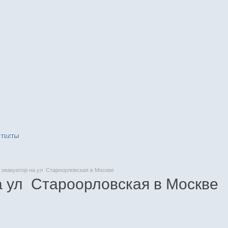
такты
эвакуатор на ул Староорловская в Москве
а ул Староорловская в Москве