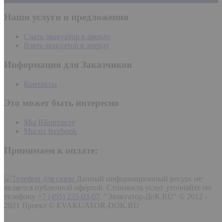
Наши услуги и предложения
Сдать эвакуатор в аренду
Взять эвакуатор в аренду
Информация для Заказчиков
Контакты
Это может быть интересно
Мы ВКонтакте
Мы на fecebook
Принимаем к оплате:
Данный информационный ресурс не
является публичной офертой. Стоимость услуг уточняйте по
телефону
+7 (495) 235-03-07
.
"Эвакуатор-ДоК.RU" © 2012 -
2021 Проект © EVAKUATOR-DOK.RU