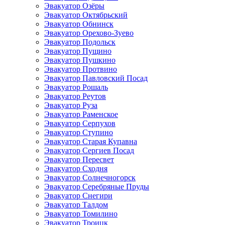
Эвакуатор Озёры
Эвакуатор Октябрьский
Эвакуатор Обнинск
Эвакуатор Орехово-Зуево
Эвакуатор Подольск
Эвакуатор Пущино
Эвакуатор Пушкино
Эвакуатор Протвино
Эвакуатор Павловский Посад
Эвакуатор Рошаль
Эвакуатор Реутов
Эвакуатор Руза
Эвакуатор Раменское
Эвакуатор Серпухов
Эвакуатор Ступино
Эвакуатор Старая Купавна
Эвакуатор Сергиев Посад
Эвакуатор Пересвет
Эвакуатор Сходня
Эвакуатор Солнечногорск
Эвакуатор Серебряные Пруды
Эвакуатор Снегири
Эвакуатор Талдом
Эвакуатор Томилино
Эвакуатор Троицк