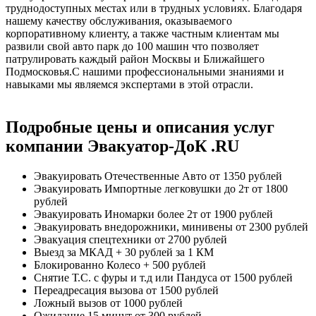
труднодоступных местах или в трудных условиях. Благодаря
нашему качеству обслуживания, оказываемого
корпоративному клиенту, а также частным клиентам мы
развили свой авто парк до 100 машин что позволяет
патрулировать каждый район Москвы и Ближайшего
Подмосковья.С нашими профессиональными знаниями и
навыками мы являемся экспертами в этой отрасли.
Подробные цены и описания услуг
компании Эвакуатор-ДоК .RU
Эвакуировать Отечественные Авто
от 1350 рублей
Эвакуировать Импортные легковушки до 2т
от 1800
рублей
Эвакуировать Иномарки более 2т
от 1900 рублей
Эвакуировать внедорожники, минивены
от 2300 рублей
Эвакуация спецтехники
от 2700 рублей
Выезд за МКАД
+ 30 рублей за 1 КМ
Блокированно Колесо
+ 500 рублей
Снятие Т.С. с фуры и т.д или Пандуса
от 1500 рублей
Переадресация вызова
от 1500 рублей
Ложный вызов
от 1000 рублей
Ожидание 15 минут
от 300 рублей