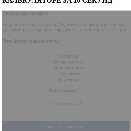
КАЛЬКУЛЯТОРЕ ЗА 10 СЕКУНД
Эвакуаторы на карте
Установите точку отправки (А), точку доставки (Б) и узнайте
протяженность маршрута следования, и стоимость эвакуации.
Что будем перевозить?
Легковые
Внедорожники
Микроавтобусы
Автобусы
Грузовики
Расстояние:
Стоимость:
₽
Заказать эвакуатор