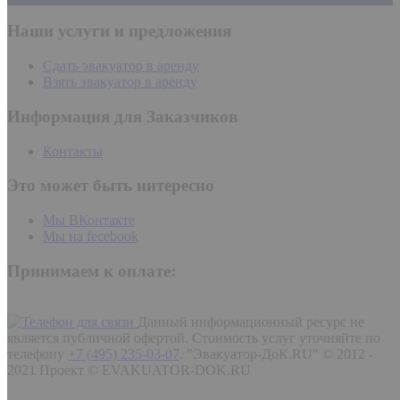
Наши услуги и предложения
Сдать эвакуатор в аренду
Взять эвакуатор в аренду
Информация для Заказчиков
Контакты
Это может быть интересно
Мы ВКонтакте
Мы на fecebook
Принимаем к оплате:
Данный информационный ресурс не
является публичной офертой. Стоимость услуг уточняйте по
телефону
+7 (495) 235-03-07
.
"Эвакуатор-ДоК.RU" © 2012 -
2021 Проект © EVAKUATOR-DOK.RU