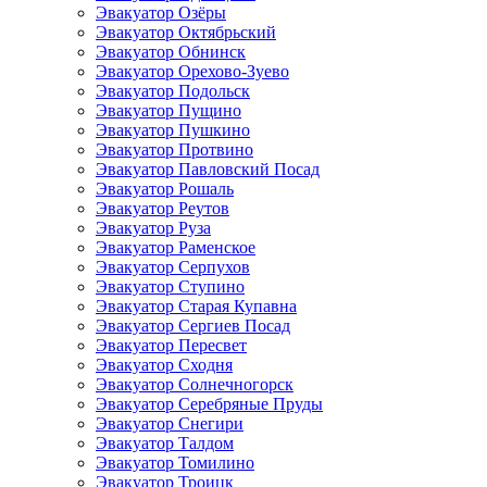
Эвакуатор Озёры
Эвакуатор Октябрьский
Эвакуатор Обнинск
Эвакуатор Орехово-Зуево
Эвакуатор Подольск
Эвакуатор Пущино
Эвакуатор Пушкино
Эвакуатор Протвино
Эвакуатор Павловский Посад
Эвакуатор Рошаль
Эвакуатор Реутов
Эвакуатор Руза
Эвакуатор Раменское
Эвакуатор Серпухов
Эвакуатор Ступино
Эвакуатор Старая Купавна
Эвакуатор Сергиев Посад
Эвакуатор Пересвет
Эвакуатор Сходня
Эвакуатор Солнечногорск
Эвакуатор Серебряные Пруды
Эвакуатор Снегири
Эвакуатор Талдом
Эвакуатор Томилино
Эвакуатор Троицк