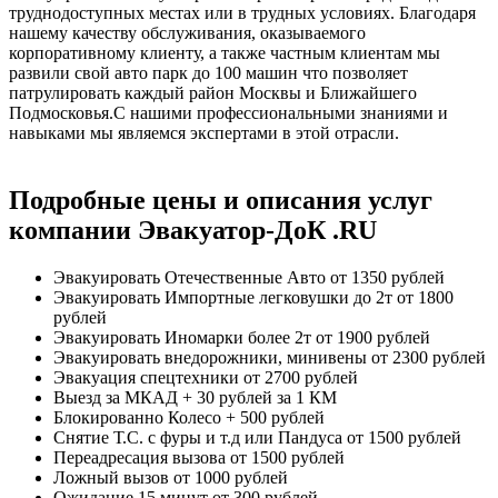
труднодоступных местах или в трудных условиях. Благодаря
нашему качеству обслуживания, оказываемого
корпоративному клиенту, а также частным клиентам мы
развили свой авто парк до 100 машин что позволяет
патрулировать каждый район Москвы и Ближайшего
Подмосковья.С нашими профессиональными знаниями и
навыками мы являемся экспертами в этой отрасли.
Подробные цены и описания услуг
компании Эвакуатор-ДоК .RU
Эвакуировать Отечественные Авто
от 1350 рублей
Эвакуировать Импортные легковушки до 2т
от 1800
рублей
Эвакуировать Иномарки более 2т
от 1900 рублей
Эвакуировать внедорожники, минивены
от 2300 рублей
Эвакуация спецтехники
от 2700 рублей
Выезд за МКАД
+ 30 рублей за 1 КМ
Блокированно Колесо
+ 500 рублей
Снятие Т.С. с фуры и т.д или Пандуса
от 1500 рублей
Переадресация вызова
от 1500 рублей
Ложный вызов
от 1000 рублей
Ожидание 15 минут
от 300 рублей