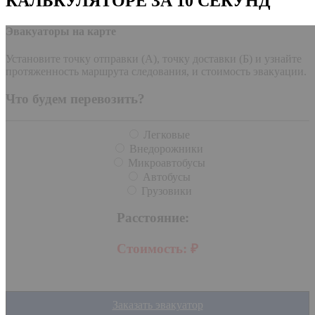
КАЛЬКУЛЯТОРЕ ЗА 10 СЕКУНД
Эвакуаторы на карте
Установите точку отправки (А), точку доставки (Б) и узнайте
протяженность маршрута следования, и стоимость эвакуации.
Что будем перевозить?
Легковые
Внедорожники
Микроавтобусы
Автобусы
Грузовики
Расстояние:
Стоимость:
₽
Заказать эвакуатор