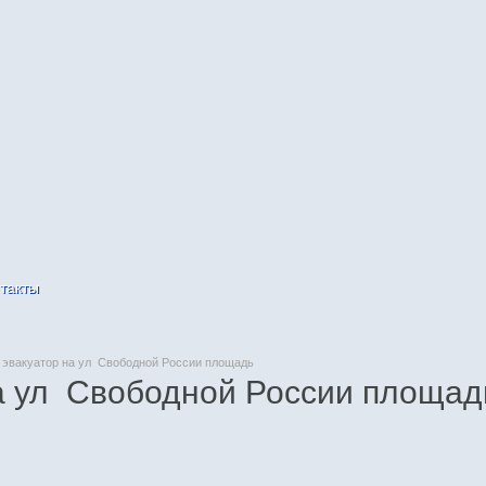
такты
эвакуатор на ул Свободной России площадь
а ул Свободной России площад