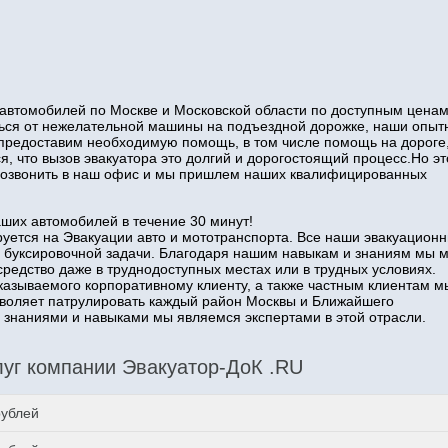
автомобилей по Москве и Московской области по доступным ценам
иться от нежелательной машины на подъездной дорожке, наши опы
 предоставим необходимую помощь, в том числе помощь на дороге
я, что вызов эвакуатора это долгий и дорогостоящий процесс.Но эт
о позвонить в наш офис и мы пришлем наших квалифицированных
аших автомобилей в течение 30 минут!
уется на Эвакуации авто и мототранспорта. Все наши эвакуацион
 буксировочной задачи. Благодаря нашим навыкам и знаниям мы 
средство даже в труднодоступных местах или в трудных условиях.
казываемого корпоративному клиенту, а также частным клиентам м
озволяет патрулировать каждый район Москвы и Ближайшего
наниями и навыками мы являемся экспертами в этой отрасли.
уг компании Эвакуатор-ДоК .RU
рублей