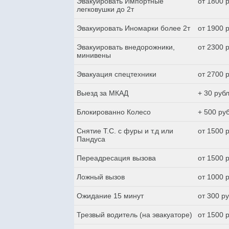
Эвакуировать Импортные
от 1800 
легковушки до 2т
Эвакуировать Иномарки более 2т
от 1900 
Эвакуировать внедорожники,
от 2300 
минивены
Эвакуация спецтехники
от 2700 
Выезд за МКАД
+ 30 руб
Блокированно Колесо
+ 500 ру
Снятие Т.С. с фуры и т.д или
от 1500 
Пандуса
Переадресация вызова
от 1500 
Ложный вызов
от 1000 
Ожидание 15 минут
от 300 р
Трезвый водитель (на эвакуаторе)
от 1500 