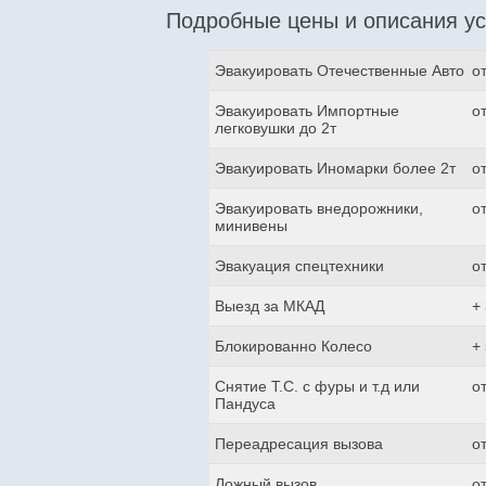
Подробные цены и описания ус
Эвакуировать Отечественные Авто
о
Эвакуировать Импортные
о
легковушки до 2т
Эвакуировать Иномарки более 2т
о
Эвакуировать внедорожники,
о
минивены
Эвакуация спецтехники
о
Выезд за МКАД
+
Блокированно Колесо
+
Снятие Т.С. с фуры и т.д или
о
Пандуса
Переадресация вызова
о
Ложный вызов
о