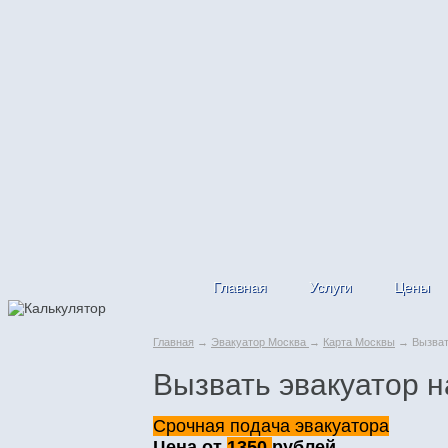
Главная
Услуги
Цены
Главная
→
Эвакуатор Москва
→
Карта Москвы
→ Вызвать
Вызвать эвакуатор н
Срочная подача эвакуатора
Цена от
1350
рублей