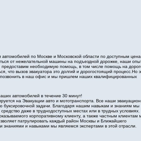
 автомобилей по Москве и Московской области по доступным цена
виться от нежелательной машины на подъездной дорожке, наши оп
и предоставим необходимую помощь, в том числе помощь на дорог
ся, что вызов эвакуатора это долгий и дорогостоящий процесс.Но э
то позвонить в наш офис и мы пришлем наших квалифицированных
наших автомобилей в течение 30 минут!
руется на Эвакуации авто и мототранспорта. Все наши эвакуацио
ю буксировочной задачи. Благодаря нашим навыкам и знаниям мы
 средство даже в труднодоступных местах или в трудных условиях.
оказываемого корпоративному клиенту, а также частным клиентам 
позволяет патрулировать каждый район Москвы и Ближайшего
знаниями и навыками мы являемся экспертами в этой отрасли.