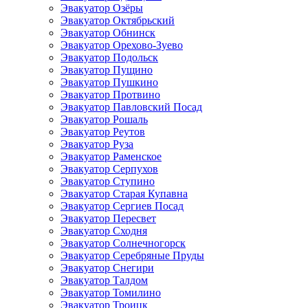
Эвакуатор Озёры
Эвакуатор Октябрьский
Эвакуатор Обнинск
Эвакуатор Орехово-Зуево
Эвакуатор Подольск
Эвакуатор Пущино
Эвакуатор Пушкино
Эвакуатор Протвино
Эвакуатор Павловский Посад
Эвакуатор Рошаль
Эвакуатор Реутов
Эвакуатор Руза
Эвакуатор Раменское
Эвакуатор Серпухов
Эвакуатор Ступино
Эвакуатор Старая Купавна
Эвакуатор Сергиев Посад
Эвакуатор Пересвет
Эвакуатор Сходня
Эвакуатор Солнечногорск
Эвакуатор Серебряные Пруды
Эвакуатор Снегири
Эвакуатор Талдом
Эвакуатор Томилино
Эвакуатор Троицк