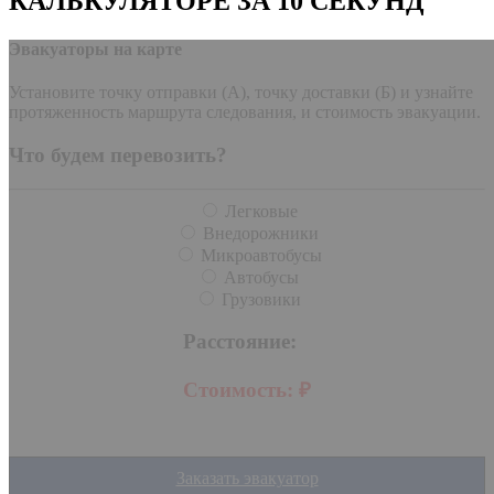
КАЛЬКУЛЯТОРЕ ЗА 10 СЕКУНД
Эвакуаторы на карте
Установите точку отправки (А), точку доставки (Б) и узнайте
протяженность маршрута следования, и стоимость эвакуации.
Что будем перевозить?
Легковые
Внедорожники
Микроавтобусы
Автобусы
Грузовики
Расстояние:
Стоимость:
₽
Заказать эвакуатор