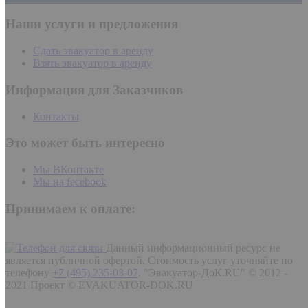
Наши услуги и предложения
Сдать эвакуатор в аренду
Взять эвакуатор в аренду
Информация для Заказчиков
Контакты
Это может быть интересно
Мы ВКонтакте
Мы на fecebook
Принимаем к оплате:
Данный информационный ресурс не
является публичной офертой. Стоимость услуг уточняйте по
телефону
+7 (495) 235-03-07
.
"Эвакуатор-ДоК.RU" © 2012 -
2021 Проект © EVAKUATOR-DOK.RU