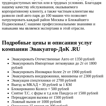
труднодоступных местах или в трудных условиях. Благодаря
нашему качеству обслуживания, оказываемого
корпоративному клиенту, а также частным клиентам мы
развили свой авто парк до 100 машин что позволяет
патрулировать каждый район Москвы и Ближайшего
Подмосковья.С нашими профессиональными знаниями и
навыками мы являемся экспертами в этой отрасли.
Подробные цены и описания услуг
компании Эвакуатор-ДоК .RU
Эвакуировать Отечественные Авто
от 1350 рублей
Эвакуировать Импортные легковушки до 2т
от 1800
рублей
Эвакуировать Иномарки более 2т
от 1900 рублей
Эвакуировать внедорожники, минивены
от 2300 рублей
Эвакуация спецтехники
от 2700 рублей
Выезд за МКАД
+ 30 рублей за 1 КМ
Блокированно Колесо
+ 500 рублей
Снятие Т.С. с фуры и т.д или Пандуса
от 1500 рублей
Переадресация вызова
от 1500 рублей
Ложный вызов
от 1000 рублей
Ожидание 15 минут
от 300 рублей