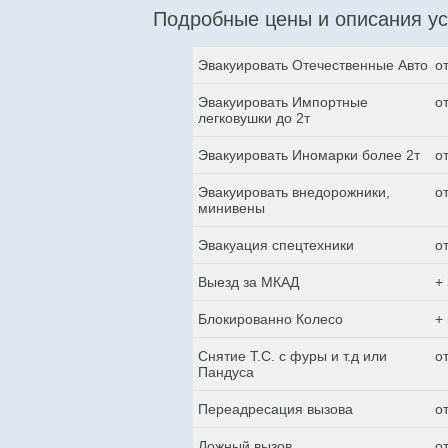
Подробные цены и описания ус
Эвакуировать Отечественные Авто
о
Эвакуировать Импортные
о
легковушки до 2т
Эвакуировать Иномарки более 2т
о
Эвакуировать внедорожники,
о
минивены
Эвакуация спецтехники
о
Выезд за МКАД
+
Блокированно Колесо
+
Снятие Т.С. с фуры и т.д или
о
Пандуса
Переадресация вызова
о
Ложный вызов
о