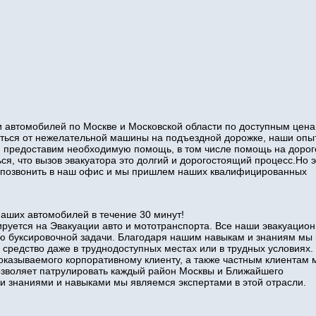
 автомобилей по Москве и Московской области по доступным цена
виться от нежелательной машины на подъездной дорожке, наши оп
и предоставим необходимую помощь, в том числе помощь на дорог
ся, что вызов эвакуатора это долгий и дорогостоящий процесс.Но э
то позвонить в наш офис и мы пришлем наших квалифицированных
наших автомобилей в течение 30 минут!
руется на Эвакуации авто и мототранспорта. Все наши эвакуацио
ю буксировочной задачи. Благодаря нашим навыкам и знаниям мы
 средство даже в труднодоступных местах или в трудных условиях.
оказываемого корпоративному клиенту, а также частным клиентам 
позволяет патрулировать каждый район Москвы и Ближайшего
знаниями и навыками мы являемся экспертами в этой отрасли.