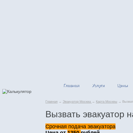
Главная
Услуги
Цены
Главная
→
Эвакуатор Москва
→
Карта Москвы
→ Вызвать
Вызвать эвакуатор н
Срочная подача эвакуатора
Цена от
1350
рублей