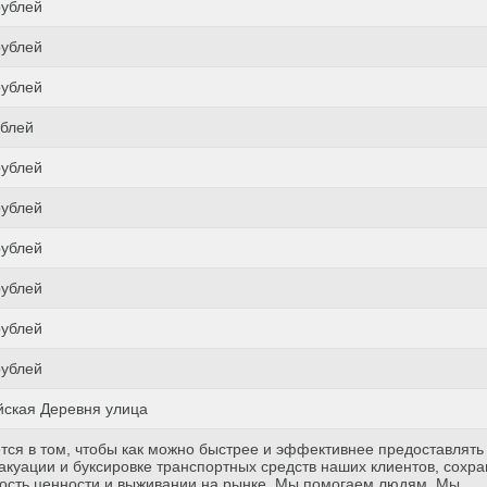
рублей
рублей
рублей
ублей
рублей
рублей
рублей
рублей
рублей
рублей
ская Деревня улица
тся в том, чтобы как можно быстрее и эффективнее предоставлять
куации и буксировке транспортных средств наших клиентов, сохр
ость ценности и выживании на рынке. Мы помогаем людям. Мы