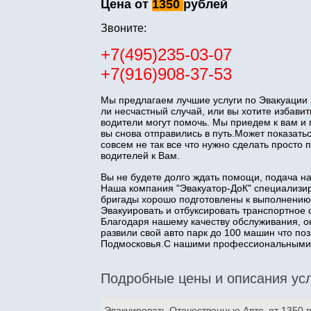
Цена от
1350
рублей
Звоните:
+7(495)235-03-07
+7(916)908-37-53
Мы предлагаем лучшие услуги по Эвакуации 
ли несчастный случай, или вы хотите избав
водители могут помочь. Мы приедем к вам и
вы снова отправились в путь.Может показатьс
совсем не так все что нужно сделать прост
водителей к Вам.
Вы не будете долго ждать помощи, подача н
Наша компания "Эвакуатор-ДоК" специализир
бригады хорошо подготовлены к выполнению
Эвакуировать и отбуксировать транспортное 
Благодаря нашему качеству обслуживания, о
развили свой авто парк до 100 машин что п
Подмосковья.С нашими профессиональными з
Подробные цены и описания усл
Эвакуировать Отечественные Авто
от 1350 