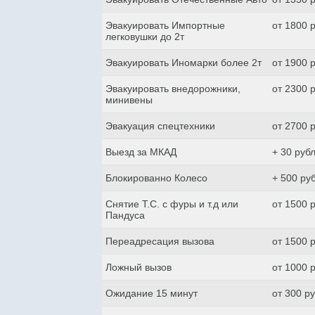
Эвакуировать Импортные
от 1800 
легковушки до 2т
Эвакуировать Иномарки более 2т
от 1900 
Эвакуировать внедорожники,
от 2300 
минивены
Эвакуация спецтехники
от 2700 
Выезд за МКАД
+ 30 руб
Блокированно Колесо
+ 500 ру
Снятие Т.С. с фуры и т.д или
от 1500 
Пандуса
Переадресация вызова
от 1500 
Ложный вызов
от 1000 
Ожидание 15 минут
от 300 р