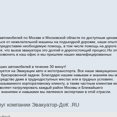
автомобилей по Москве и Московской области по доступным ценам
иться от нежелательной машины на подъездной дорожке, наши опы
 предоставим необходимую помощь, в том числе помощь на дороге
я, что вызов эвакуатора это долгий и дорогостоящий процесс.Но эт
о позвонить в наш офис и мы пришлем наших квалифицированных
аших автомобилей в течение 30 минут!
уется на Эвакуации авто и мототранспорта. Все наши эвакуацион
 буксировочной задачи. Благодаря нашим навыкам и знаниям мы 
средство даже в труднодоступных местах или в трудных условиях.
казываемого корпоративному клиенту, а также частным клиентам м
озволяет патрулировать каждый район Москвы и Ближайшего
наниями и навыками мы являемся экспертами в этой отрасли.
уг компании Эвакуатор-ДоК .RU
рублей