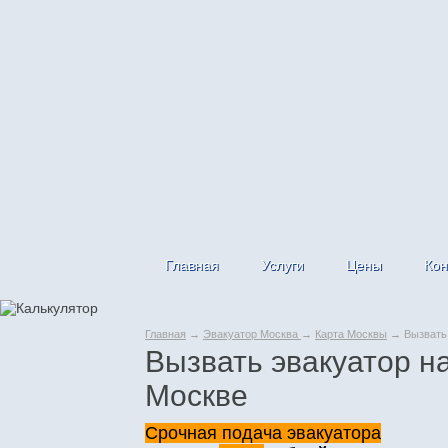
Главная
Услуги
Цены
Кон
Главная
→
Эвакуатор Москва
→
Карта Москвы
→ Вызвать 
Вызвать эвакуатор н
Москве
Срочная подача эвакуатора