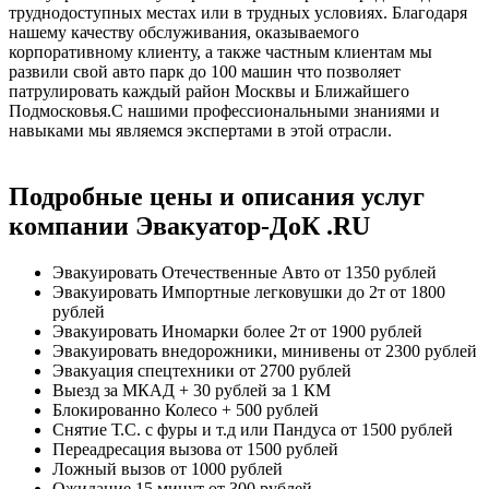
труднодоступных местах или в трудных условиях. Благодаря
нашему качеству обслуживания, оказываемого
корпоративному клиенту, а также частным клиентам мы
развили свой авто парк до 100 машин что позволяет
патрулировать каждый район Москвы и Ближайшего
Подмосковья.С нашими профессиональными знаниями и
навыками мы являемся экспертами в этой отрасли.
Подробные цены и описания услуг
компании Эвакуатор-ДоК .RU
Эвакуировать Отечественные Авто
от 1350 рублей
Эвакуировать Импортные легковушки до 2т
от 1800
рублей
Эвакуировать Иномарки более 2т
от 1900 рублей
Эвакуировать внедорожники, минивены
от 2300 рублей
Эвакуация спецтехники
от 2700 рублей
Выезд за МКАД
+ 30 рублей за 1 КМ
Блокированно Колесо
+ 500 рублей
Снятие Т.С. с фуры и т.д или Пандуса
от 1500 рублей
Переадресация вызова
от 1500 рублей
Ложный вызов
от 1000 рублей
Ожидание 15 минут
от 300 рублей