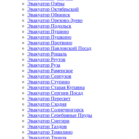
Эвакуатор Озёры
Эвакуатор Октябрьский
Эвакуатор Обнинск
Эвакуатор Орехово-Зуево
Эвакуатор Подольск
Эвакуатор Пущино
Эвакуатор Пушкино
Эвакуатор Протвино
Эвакуатор Павловский Посад
Эвакуатор Рошаль
Эвакуатор Реутов
Эвакуатор Руза
Эвакуатор Раменское
Эвакуатор Серпухов
Эвакуатор Ступино
Эвакуатор Старая Купавна
Эвакуатор Сергиев Посад
Эвакуатор Пересвет
Эвакуатор Сходня
Эвакуатор Солнечногорск
Эвакуатор Серебряные Пруды
Эвакуатор Снегири
Эвакуатор Талдом
Эвакуатор Томилино
Эвакуатор Троицк