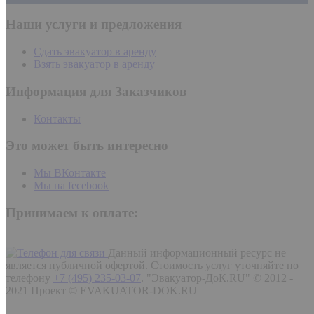
Наши услуги и предложения
Сдать эвакуатор в аренду
Взять эвакуатор в аренду
Информация для Заказчиков
Контакты
Это может быть интересно
Мы ВКонтакте
Мы на fecebook
Принимаем к оплате:
Данный информационный ресурс не
является публичной офертой. Стоимость услуг уточняйте по
телефону
+7 (495) 235-03-07
.
"Эвакуатор-ДоК.RU" © 2012 -
2021 Проект © EVAKUATOR-DOK.RU