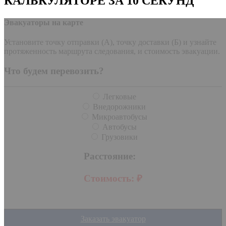
КАЛЬКУЛЯТОРЕ ЗА 10 СЕКУНД
Эвакуаторы на карте
Установите точку отправки (А), точку доставки (Б) и узнайте
протяженность маршрута следования, и стоимость эвакуации.
Что будем перевозить?
Легковые
Внедорожники
Микроавтобусы
Автобусы
Грузовики
Расстояние:
Стоимость:
₽
Заказать эвакуатор