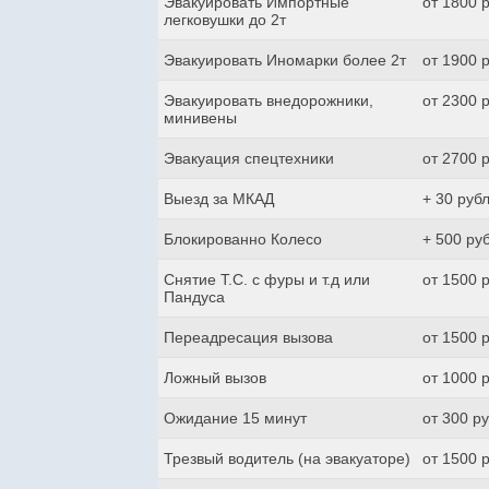
Эвакуировать Импортные
от 1800 
легковушки до 2т
Эвакуировать Иномарки более 2т
от 1900 
Эвакуировать внедорожники,
от 2300 
минивены
Эвакуация спецтехники
от 2700 
Выезд за МКАД
+ 30 руб
Блокированно Колесо
+ 500 ру
Снятие Т.С. с фуры и т.д или
от 1500 
Пандуса
Переадресация вызова
от 1500 
Ложный вызов
от 1000 
Ожидание 15 минут
от 300 р
Трезвый водитель (на эвакуаторе)
от 1500 