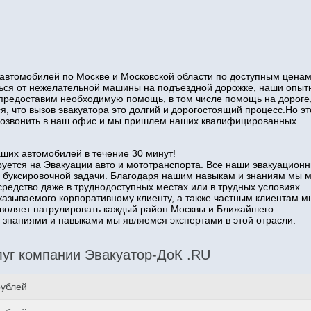
автомобилей по Москве и Московской области по доступным ценам
иться от нежелательной машины на подъездной дорожке, наши опы
 предоставим необходимую помощь, в том числе помощь на дороге
я, что вызов эвакуатора это долгий и дорогостоящий процесс.Но эт
о позвонить в наш офис и мы пришлем наших квалифицированных
аших автомобилей в течение 30 минут!
уется на Эвакуации авто и мототранспорта. Все наши эвакуацион
 буксировочной задачи. Благодаря нашим навыкам и знаниям мы 
средство даже в труднодоступных местах или в трудных условиях.
казываемого корпоративному клиенту, а также частным клиентам м
озволяет патрулировать каждый район Москвы и Ближайшего
наниями и навыками мы являемся экспертами в этой отрасли.
уг компании Эвакуатор-ДоК .RU
рублей