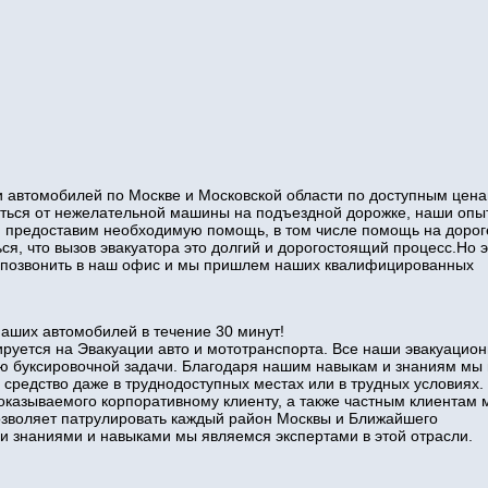
 автомобилей по Москве и Московской области по доступным цена
виться от нежелательной машины на подъездной дорожке, наши оп
и предоставим необходимую помощь, в том числе помощь на дорог
ся, что вызов эвакуатора это долгий и дорогостоящий процесс.Но э
то позвонить в наш офис и мы пришлем наших квалифицированных
наших автомобилей в течение 30 минут!
руется на Эвакуации авто и мототранспорта. Все наши эвакуацио
ю буксировочной задачи. Благодаря нашим навыкам и знаниям мы
 средство даже в труднодоступных местах или в трудных условиях.
оказываемого корпоративному клиенту, а также частным клиентам 
позволяет патрулировать каждый район Москвы и Ближайшего
знаниями и навыками мы являемся экспертами в этой отрасли.