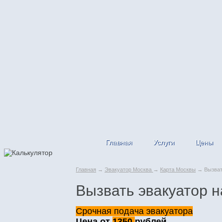
Главная
Услуги
Цены
Главная
→
Эвакуатор Москва
→
Карта Москвы
→ Вызвать
Вызвать эвакуатор н
Срочная подача эвакуатора
Цена от
1350
рублей