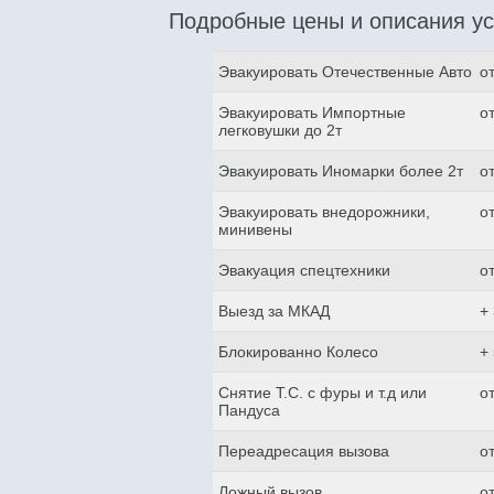
Подробные цены и описания ус
Эвакуировать Отечественные Авто
о
Эвакуировать Импортные
о
легковушки до 2т
Эвакуировать Иномарки более 2т
о
Эвакуировать внедорожники,
о
минивены
Эвакуация спецтехники
о
Выезд за МКАД
+
Блокированно Колесо
+
Снятие Т.С. с фуры и т.д или
о
Пандуса
Переадресация вызова
о
Ложный вызов
о