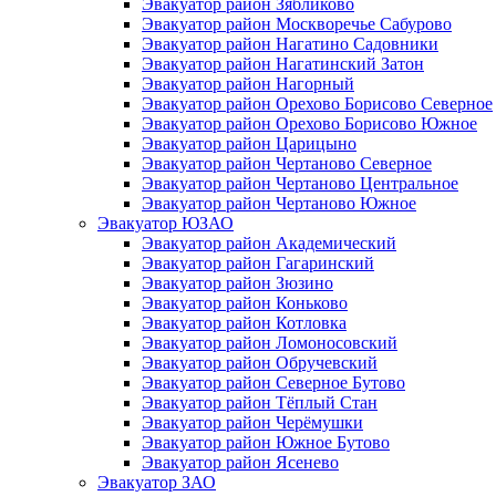
Эвакуатор район Зябликово
Эвакуатор район Москворечье Сабурово
Эвакуатор район Нагатино Cадовники
Эвакуатор район Нагатинский Затон
Эвакуатор район Нагорный
Эвакуатор район Орехово Борисово Северное
Эвакуатор район Орехово Борисово Южное
Эвакуатор район Царицыно
Эвакуатор район Чертаново Северное
Эвакуатор район Чертаново Центральное
Эвакуатор район Чертаново Южное
Эвакуатор ЮЗАО
Эвакуатор район Академический
Эвакуатор район Гагаринский
Эвакуатор район Зюзино
Эвакуатор район Коньково
Эвакуатор район Котловка
Эвакуатор район Ломоносовский
Эвакуатор район Обручевский
Эвакуатор район Северное Бутово
Эвакуатор район Тёплый Стан
Эвакуатор район Черёмушки
Эвакуатор район Южное Бутово
Эвакуатор район Ясенево
Эвакуатор ЗАО