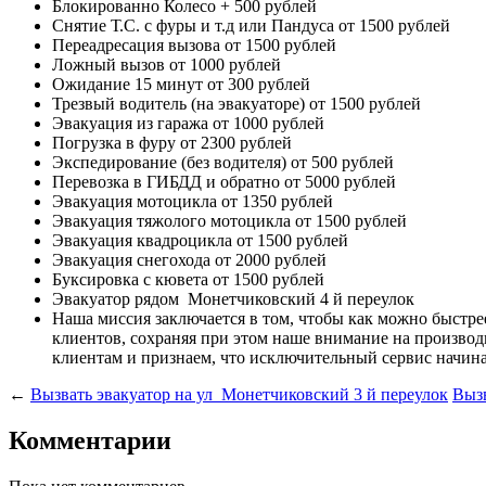
Блокированно Колесо
+ 500 рублей
Снятие Т.С. с фуры и т.д или Пандуса
от 1500 рублей
Переадресация вызова
от 1500 рублей
Ложный вызов
от 1000 рублей
Ожидание 15 минут
от 300 рублей
Трезвый водитель (на эвакуаторе)
от 1500 рублей
Эвакуация из гаража
от 1000 рублей
Погрузка в фуру
от 2300 рублей
Экспедирование (без водителя)
от 500 рублей
Перевозка в ГИБДД и обратно
от 5000 рублей
Эвакуация мотоцикла
от 1350 рублей
Эвакуация тяжолого мотоцикла
от 1500 рублей
Эвакуация квадроцикла
от 1500 рублей
Эвакуация снегохода
от 2000 рублей
Буксировка с кювета
от 1500 рублей
Эвакуатор рядом
Монетчиковский 4 й переулок
Наша миссия
заключается в том, чтобы как можно быстр
клиентов, сохраняя при этом наше внимание на произв
клиентам и признаем, что исключительный сервис начина
←
Вызвать эвакуатор на ул Монетчиковский 3 й переулок
Вызв
Комментарии