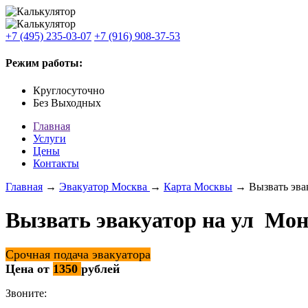
+7 (495) 235-03-07
+7 (916) 908-37-53
Режим работы:
Круглосуточно
Без Выходных
Главная
Услуги
Цены
Контакты
Главная
→
Эвакуатор Москва
→
Карта Москвы
→ Вызвать эвак
Вызвать эвакуатор на ул Мон
Срочная подача эвакуатора
Цена от
1350
рублей
Звоните: