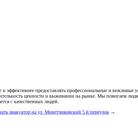
ее и эффективнее предоставлять профессиональные и вежливые у
одительность ценности и выживании на рынке. Мы помогаем лю
ется с качественных людей.
ать эвакуатор на ул Монетчиковский 5 й переулок
→