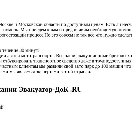
скве и Московской области по доступным ценам. Есть ли несча
 помочь. Мы приедем к вам и предоставим необходимую помощь,
дорогостоящий процесс.Но это совсем не так все что нужно сдел
 течение 30 минут!
ии авто и мототранспорта. Все наши эвакуационные бригады х
отбуксировать транспортное средство даже в труднодоступных 
е частным клиентам мы развили свой авто парк до 100 машин чт
ми мы являемся экспертами в этой отрасли.
пании Эвакуатор-ДоК .RU
ей