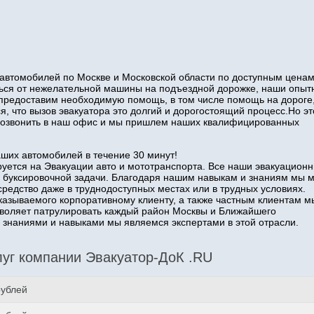
автомобилей по Москве и Московской области по доступным ценам
иться от нежелательной машины на подъездной дорожке, наши опы
 предоставим необходимую помощь, в том числе помощь на дороге
я, что вызов эвакуатора это долгий и дорогостоящий процесс.Но эт
о позвонить в наш офис и мы пришлем наших квалифицированных
аших автомобилей в течение 30 минут!
уется на Эвакуации авто и мототранспорта. Все наши эвакуацион
 буксировочной задачи. Благодаря нашим навыкам и знаниям мы 
средство даже в труднодоступных местах или в трудных условиях.
казываемого корпоративному клиенту, а также частным клиентам м
озволяет патрулировать каждый район Москвы и Ближайшего
наниями и навыками мы являемся экспертами в этой отрасли.
уг компании Эвакуатор-ДоК .RU
рублей