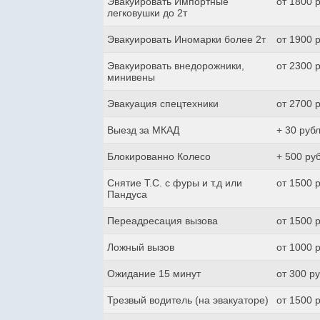
Эвакуировать Импортные
от 1800 
легковушки до 2т
Эвакуировать Иномарки более 2т
от 1900 
Эвакуировать внедорожники,
от 2300 
минивены
Эвакуация спецтехники
от 2700 
Выезд за МКАД
+ 30 руб
Блокированно Колесо
+ 500 ру
Снятие Т.С. с фуры и т.д или
от 1500 
Пандуса
Переадресация вызова
от 1500 
Ложный вызов
от 1000 
Ожидание 15 минут
от 300 р
Трезвый водитель (на эвакуаторе)
от 1500 