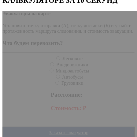
КАЛЬКУЛЯТОРЕ ЗА 10 СЕКУНД
Эвакуаторы на карте
Установите точку отправки (А), точку доставки (Б) и узнайте
протяженность маршрута следования, и стоимость эвакуации.
Что будем перевозить?
Легковые
Внедорожники
Микроавтобусы
Автобусы
Грузовики
Расстояние:
Стоимость:
₽
Заказать эвакуатор