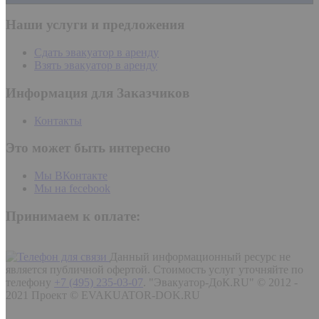
Наши услуги и предложения
Сдать эвакуатор в аренду
Взять эвакуатор в аренду
Информация для Заказчиков
Контакты
Это может быть интересно
Мы ВКонтакте
Мы на fecebook
Принимаем к оплате:
Данный информационный ресурс не
является публичной офертой. Стоимость услуг уточняйте по
телефону
+7 (495) 235-03-07
.
"Эвакуатор-ДоК.RU" © 2012 -
2021 Проект © EVAKUATOR-DOK.RU