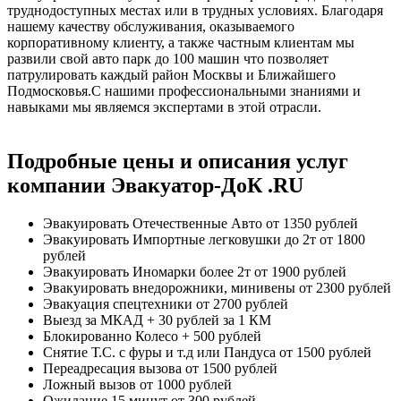
труднодоступных местах или в трудных условиях. Благодаря
нашему качеству обслуживания, оказываемого
корпоративному клиенту, а также частным клиентам мы
развили свой авто парк до 100 машин что позволяет
патрулировать каждый район Москвы и Ближайшего
Подмосковья.С нашими профессиональными знаниями и
навыками мы являемся экспертами в этой отрасли.
Подробные цены и описания услуг
компании Эвакуатор-ДоК .RU
Эвакуировать Отечественные Авто
от 1350 рублей
Эвакуировать Импортные легковушки до 2т
от 1800
рублей
Эвакуировать Иномарки более 2т
от 1900 рублей
Эвакуировать внедорожники, минивены
от 2300 рублей
Эвакуация спецтехники
от 2700 рублей
Выезд за МКАД
+ 30 рублей за 1 КМ
Блокированно Колесо
+ 500 рублей
Снятие Т.С. с фуры и т.д или Пандуса
от 1500 рублей
Переадресация вызова
от 1500 рублей
Ложный вызов
от 1000 рублей
Ожидание 15 минут
от 300 рублей