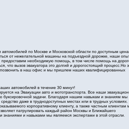
 автомобилей по Москве и Московской области по доступным цена
виться от нежелательной машины на подъездной дорожке, наши оп
и предоставим необходимую помощь, в том числе помощь на дорог
ся, что вызов эвакуатора это долгий и дорогостоящий процесс.Но э
то позвонить в наш офис и мы пришлем наших квалифицированных
наших автомобилей в течение 30 минут!
руется на Эвакуации авто и мототранспорта. Все наши эвакуацио
ю буксировочной задачи. Благодаря нашим навыкам и знаниям мы
 средство даже в труднодоступных местах или в трудных условиях.
оказываемого корпоративному клиенту, а также частным клиентам 
позволяет патрулировать каждый район Москвы и Ближайшего
знаниями и навыками мы являемся экспертами в этой отрасли.