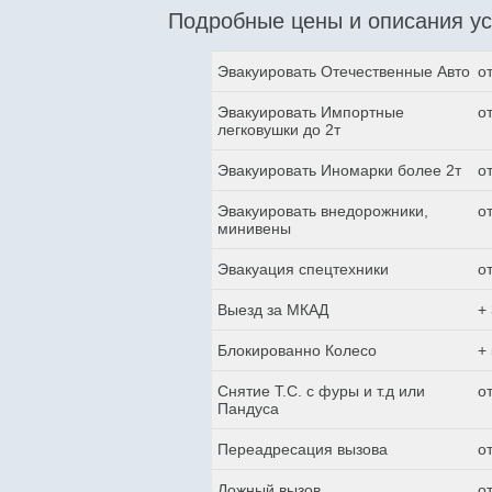
Подробные цены и описания ус
Эвакуировать Отечественные Авто
о
Эвакуировать Импортные
о
легковушки до 2т
Эвакуировать Иномарки более 2т
о
Эвакуировать внедорожники,
о
минивены
Эвакуация спецтехники
о
Выезд за МКАД
+
Блокированно Колесо
+
Снятие Т.С. с фуры и т.д или
о
Пандуса
Переадресация вызова
о
Ложный вызов
о