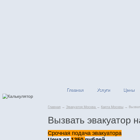
Главная
Услуги
Цены
Главная
→
Эвакуатор Москва
→
Карта Москвы
→ Вызвать
Вызвать эвакуатор н
Срочная подача эвакуатора
Цена от
1350
рублей