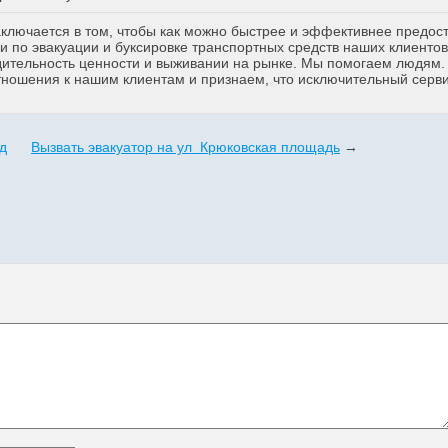
аключается в том, чтобы как можно быстрее и эффективнее предос
 по эвакуации и буксировке транспортных средств наших клиентов
дительность ценности и выживании на рынке. Мы помогаем людям
тношения к нашим клиентам и признаем, что исключительный серв
д
Вызвать эвакуатор на ул Крюковская площадь
→