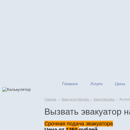
Главная
Услуги
Цены
Главная
→
Эвакуатор Москва
→
Карта Москвы
→ Вызвать
Вызвать эвакуатор 
Срочная подача эвакуатора
Цена от
1350
рублей