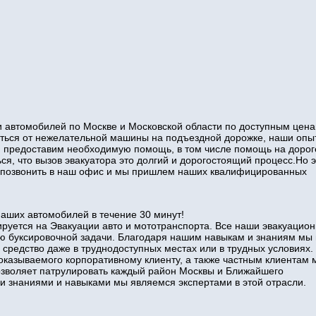
 автомобилей по Москве и Московской области по доступным цена
виться от нежелательной машины на подъездной дорожке, наши оп
и предоставим необходимую помощь, в том числе помощь на дорог
ся, что вызов эвакуатора это долгий и дорогостоящий процесс.Но э
то позвонить в наш офис и мы пришлем наших квалифицированных
наших автомобилей в течение 30 минут!
руется на Эвакуации авто и мототранспорта. Все наши эвакуацио
ю буксировочной задачи. Благодаря нашим навыкам и знаниям мы
 средство даже в труднодоступных местах или в трудных условиях.
оказываемого корпоративному клиенту, а также частным клиентам 
позволяет патрулировать каждый район Москвы и Ближайшего
знаниями и навыками мы являемся экспертами в этой отрасли.