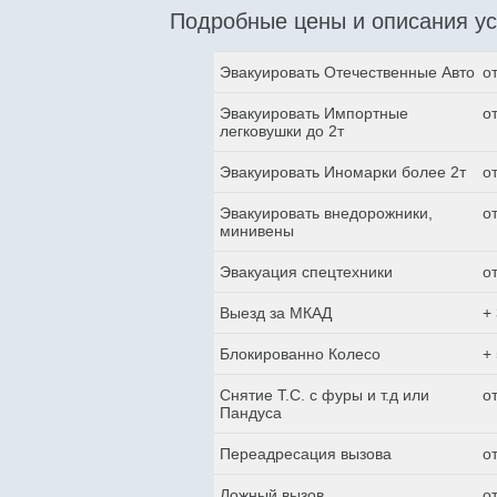
Подробные цены и описания ус
Эвакуировать Отечественные Авто
о
Эвакуировать Импортные
о
легковушки до 2т
Эвакуировать Иномарки более 2т
о
Эвакуировать внедорожники,
о
минивены
Эвакуация спецтехники
о
Выезд за МКАД
+
Блокированно Колесо
+
Снятие Т.С. с фуры и т.д или
о
Пандуса
Переадресация вызова
о
Ложный вызов
о