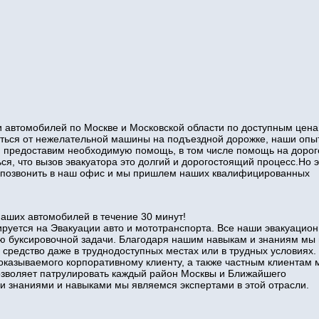
 автомобилей по Москве и Московской области по доступным цена
виться от нежелательной машины на подъездной дорожке, наши оп
и предоставим необходимую помощь, в том числе помощь на дорог
ся, что вызов эвакуатора это долгий и дорогостоящий процесс.Но э
то позвонить в наш офис и мы пришлем наших квалифицированных
наших автомобилей в течение 30 минут!
руется на Эвакуации авто и мототранспорта. Все наши эвакуацио
ю буксировочной задачи. Благодаря нашим навыкам и знаниям мы
 средство даже в труднодоступных местах или в трудных условиях.
оказываемого корпоративному клиенту, а также частным клиентам 
позволяет патрулировать каждый район Москвы и Ближайшего
знаниями и навыками мы являемся экспертами в этой отрасли.