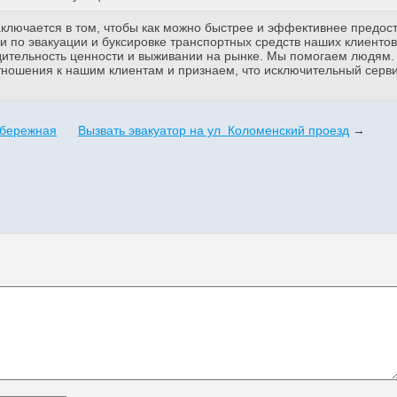
аключается в том, чтобы как можно быстрее и эффективнее предос
 по эвакуации и буксировке транспортных средств наших клиентов
дительность ценности и выживании на рынке. Мы помогаем людям
тношения к нашим клиентам и признаем, что исключительный серв
абережная
Вызвать эвакуатор на ул Коломенский проезд
→