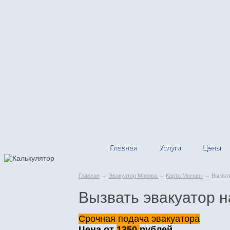
Главная
Услуги
Цены
Главная
→
Эвакуатор Москва
→
Карта Москвы
→ Вызвать
Вызвать эвакуатор 
Срочная подача эвакуатора
Цена от
1350
рублей