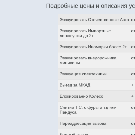
Подробные цены и описания ус
Эвакуировать Отечественные Авто
о
Эвакуировать Импортные
о
легковушки до 2т
Эвакуировать Иномарки более 2т
о
Эвакуировать внедорожники,
о
минивены
Эвакуация спецтехники
о
Выезд за МКАД
+
Блокированно Колесо
+
Снятие Т.С. с фуры и т.д или
о
Пандуса
Переадресация вызова
о
Ложный вызов
о