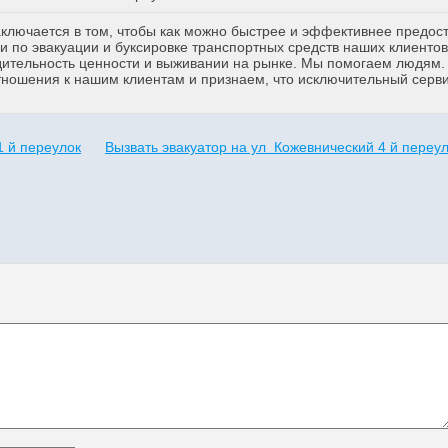
аключается в том, чтобы как можно быстрее и эффективнее предос
 по эвакуации и буксировке транспортных средств наших клиентов
дительность ценности и выживании на рынке. Мы помогаем людям
тношения к нашим клиентам и признаем, что исключительный серв
1 й переулок
Вызвать эвакуатор на ул Кожевнический 4 й переу