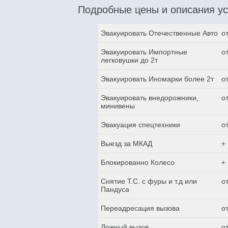
Подробные цены и описания ус
Эвакуировать Отечественные Авто
о
Эвакуировать Импортные
о
легковушки до 2т
Эвакуировать Иномарки более 2т
о
Эвакуировать внедорожники,
о
минивены
Эвакуация спецтехники
о
Выезд за МКАД
+
Блокированно Колесо
+
Снятие Т.С. с фуры и т.д или
о
Пандуса
Переадресация вызова
о
Ложный вызов
о