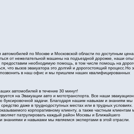
 автомобилей по Москве и Московской области по доступным цена
виться от нежелательной машины на подъездной дорожке, наши оп
и предоставим необходимую помощь, в том числе помощь на дорог
ся, что вызов эвакуатора это долгий и дорогостоящий процесс.Но э
то позвонить в наш офис и мы пришлем наших квалифицированных
наших автомобилей в течение 30 минут!
руется на Эвакуации авто и мототранспорта. Все наши эвакуацио
ю буксировочной задачи. Благодаря нашим навыкам и знаниям мы
 средство даже в труднодоступных местах или в трудных условиях.
оказываемого корпоративному клиенту, а также частным клиентам 
позволяет патрулировать каждый район Москвы и Ближайшего
знаниями и навыками мы являемся экспертами в этой отрасли.