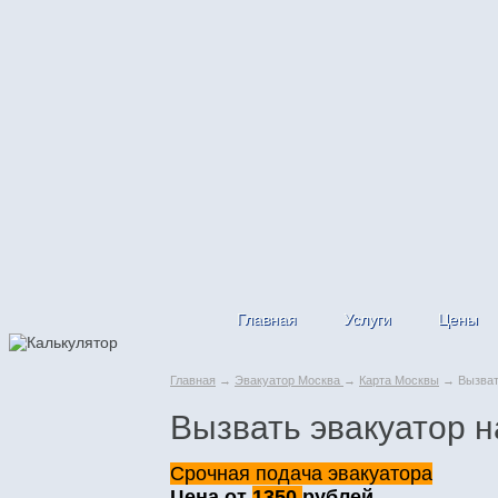
Главная
Услуги
Цены
Главная
→
Эвакуатор Москва
→
Карта Москвы
→ Вызвать
Вызвать эвакуатор н
Срочная подача эвакуатора
Цена от
1350
рублей